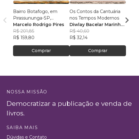
Bairro Botafogo, em
Os Contos da Cantuária
(P&B)
Pirassununga-SP,
nos Tempos Modernos
Usar 
Formado por Alemães,
Marcelo Rodrigo Pires
Diwlay Bacelar Marinho
,
Breno
Suíços, Brasileiros, e
R$ 201,85
+24
R$ 40,60
R$ 79
Parentes da Atriz Cacilda
R$ 159,80
R$ 32,14
R$ 62
Becker
Comprar
Comprar
NOSSA MISSÃO
Democratizar a publicação e venda de
livros.
SAIBA MAIS
Dúvidas e Contato