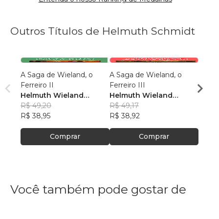
Outros Títulos de Helmuth Schmidt
A Saga de Wieland, o
A Saga de Wieland, o
A Sag
Ferreiro II
Ferreiro III
Ferrei
Helmuth Wieland
Helmuth Wieland
Helm
Schmidt
R$ 49,20
Schmidt
R$ 49,17
Schm
R$ 49
R$ 38,95
R$ 38,92
R$ 38
Comprar
Comprar
Você também pode gostar de