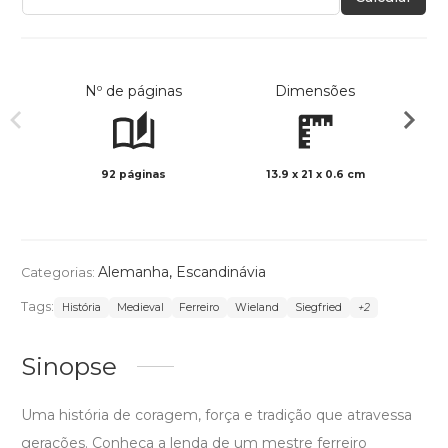
Nº de páginas
Dimensões
92 páginas
13.9 x 21 x 0.6 cm
Preto 
Alemanha
,
Escandinávia
Categorias:
Tags:
História
Medieval
Ferreiro
Wieland
Siegfried
+2
Sinopse
Uma história de coragem, força e tradição que atravessa
gerações. Conheça a lenda de um mestre ferreiro