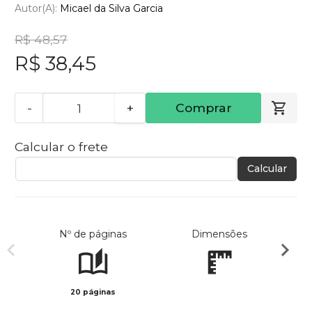
Autor(a):
Micael da Silva Garcia
R$ 48,57
R$ 38,45
-
+
Comprar
Calcular o frete
Calcular
Nº de páginas
Dimensões
20 páginas
Preto 