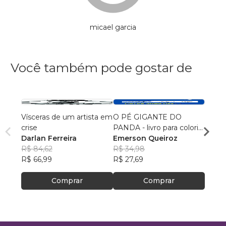
micael garcia
Você também pode gostar de
Vísceras de um artista em
O PÉ GIGANTE DO
As ave
crise
PANDA - livro para colorir
gatin
Darlan Ferreira
e criar suas histórias
Emerson Queiroz
Adria
R$ 84,62
R$ 34,98
Perei
R$ 44
R$ 66,99
R$ 27,69
R$ 34
Comprar
Comprar