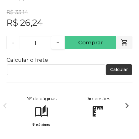
R$ 33,14
R$ 26,24
-
+
Comprar
Calcular o frete
Calcular
Nº de páginas
Dimensões
8 páginas
Preto 