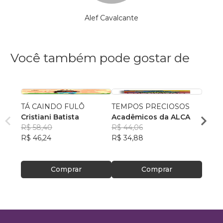
Alef Cavalcante
Você também pode gostar de
TÁ CAINDO FULÔ
TEMPOS PRECIOSOS
Nosso
Cristiani Batista
Acadêmicos da ALCA
Jacks
R$ 58,40
R$ 44,06
Katia
R$ 46,24
R$ 34,88
Bell
R$ 59
R$ 47
Comprar
Comprar