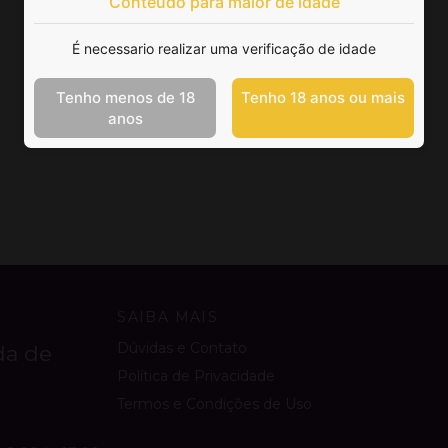
Conteúdo para maior de idade
É necessario realizar uma verificação de idade
Tenho menos de 18
Tenho 18 anos ou mais
anos
SAIBA MAIS
Dúvidas e Contato
da de
Política de Privacidade
Termos e Condições de Uso