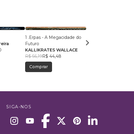
1 .Erpas - A Megacidade do
Filhos de Marte
eira
Futuro
Antonio C. A. Junior
0
KALLIKRATES WALLACE
R$ 56,83
R$ 44,99
R$ 56,19
R$ 44,48
Comprar
Comprar
SIGA-NOS