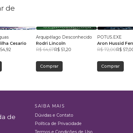
r de
guas
Arquipélago Desconhecido
POTUS.EXE
ilha Cesario
Rodri Lincoln
Aron Hussid Ferr
54,92
R$ 64,67
R$ 51,20
R$ 72,00
R$ 57,0
Comprar
Comprar
SAIBA MAIS
Dúvidas e Contato
da de
Política de Privacidade
Termos e Condições de Uso