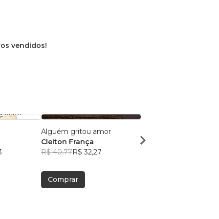
vros vendidos!
Alguém gritou amor
Esquecimento
Cleiton França
Cleiton França
3
R$ 40,77
R$ 32,27
R$ 32,43
R$ 25,67
Comprar
Comprar