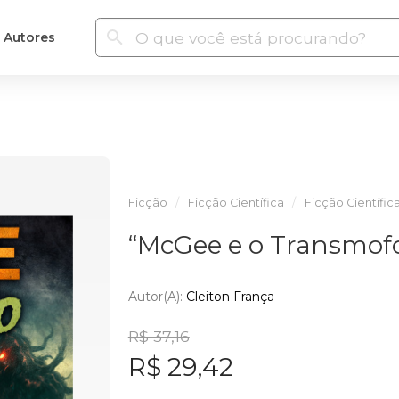
Autores
Ficção
Ficção Científica
Ficção Científic
“McGee e o Transmofo
Autor(a):
Cleiton França
R$ 37,16
R$ 29,42