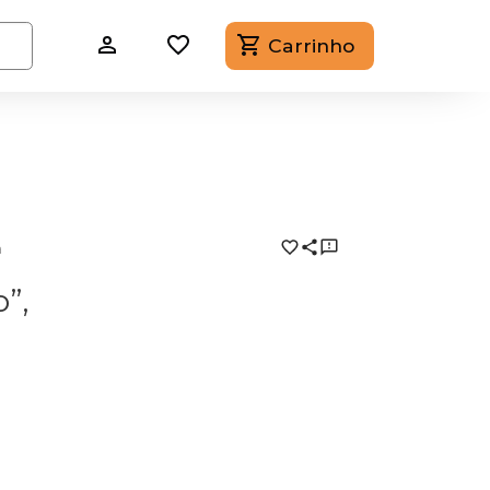
Carrinho
a
”,