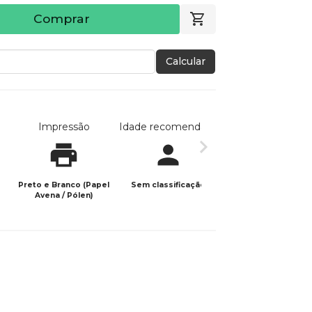
Comprar
Calcular
Impressão
Idade recomendada
Data de publicaç
Preto e Branco (Papel
Sem classificação
09/04/2026
Avena / Pólen)