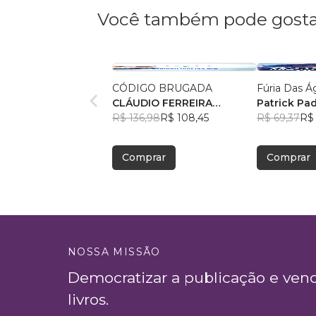
Você também pode gosta
CÓDIGO BRUGADA
Fúria Das Á
CLÁUDIO FERREIRA
Patrick Pad
CAMPOS VIEIRA
R$ 136,98
R$ 108,45
R$ 69,37
R$ 
Comprar
Comprar
NOSSA MISSÃO
Democratizar a publicação e ven
livros.