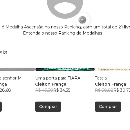
a é Medalha Ascensão no nosso Ranking, com um total de
21 li
Entenda o nosso Ranking de Medalhas
sia
 senhor M.
Uma porta para TIARA
Tatala
ança
Cleiton França
Cleiton França
28,68
R$ 43,38
R$ 34,35
R$ 38,82
R$ 30,7
Comprar
Comprar