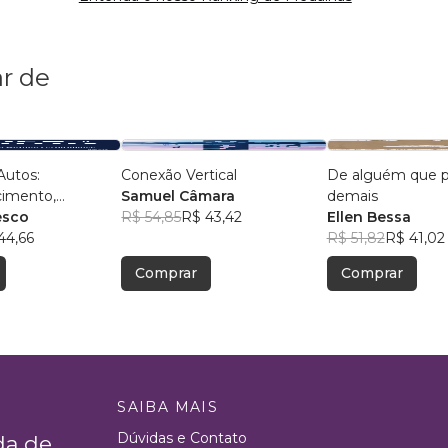
r de
Autos:
Conexão Vertical
De alguém que 
imento,
Samuel Câmara
demais
e, Autoestima,
esco
R$ 54,85
R$ 43,42
Ellen Bessa
nça e
44,66
R$ 51,82
R$ 41,02
mance
Comprar
Comprar
SAIBA MAIS
Dúvidas e Contato
da de