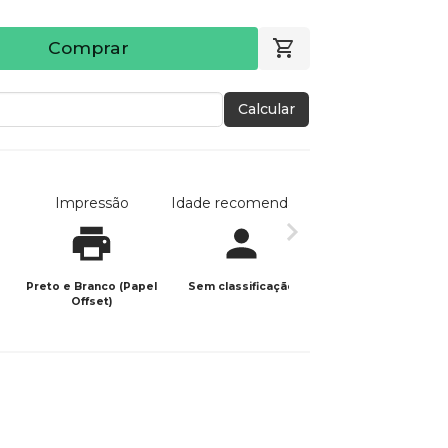
Comprar
Calcular
Impressão
Idade recomendada
Data de publicaç
Preto e Branco (Papel
Sem classificação
09/04/2026
Offset)