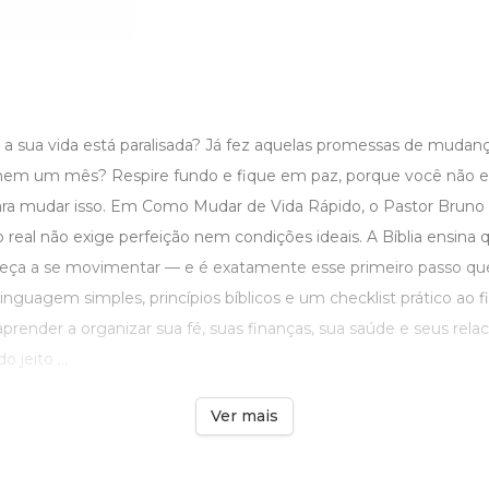
 a sua vida está paralisada? Já fez aquelas promessas de mudanç
em um mês? Respire fundo e fique em paz, porque você não es
 para mudar isso. Em Como Mudar de Vida Rápido, o Pastor Brun
real não exige perfeição nem condições ideais. A Bíblia ensina 
a a se movimentar — e é exatamente esse primeiro passo que e
linguagem simples, princípios bíblicos e um checklist prático ao f
 aprender a organizar sua fé, suas finanças, sua saúde e seus re
 jeito ...
Ver mais