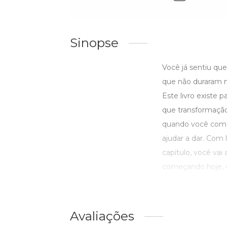
Sinopse
Você já sentiu que
que não duraram n
Este livro existe
que transformação 
quando você começ
ajudar a dar. Com 
capítulo, você vai
começando hoje, do
Avaliações