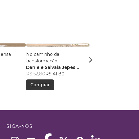
pensa
No caminho da
Enquanto seu passado
transformação
sangra
Daniele Salvaia Jepes
Sabrina Baes
Rentroia
R$ 52,80
R$ 41,80
R$ 52,22
R$ 41,34
Comprar
Comprar
SIGA-NOS