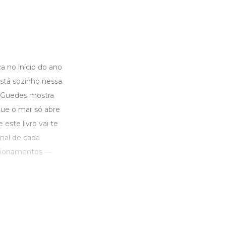
a no início do ano
tá sozinho nessa.
o Guedes mostra
que o mar só abre
ste livro vai te
inal de cada
lacionamentos —