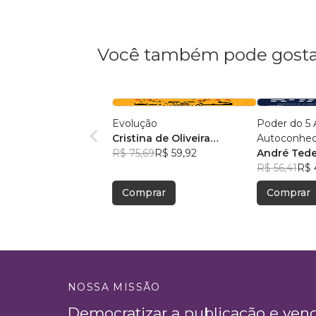
Você também pode gosta
Evolução
Poder do 5 
Cristina de Oliveira
Autoconhec
Leopoldino Rodrigues
R$ 75,69
R$ 59,92
Autocontrol
André Ted
Autoconfia
R$ 56,41
R$ 
Autoperfor
Comprar
Comprar
NOSSA MISSÃO
Democratizar a publicação e ven