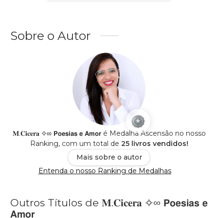
Sobre o Autor
𝐌.𝐂𝐢𝐜𝐞𝐫𝐚 ✧∞ 𝗣𝗼𝗲𝘀𝗶𝗮𝘀 𝗲 𝗔𝗺𝗼𝗿 é Medalha Ascensão no nosso
Ranking, com um total de
25 livros vendidos!
Mais sobre o autor
Entenda o nosso Ranking de Medalhas
Outros Títulos de 𝐌.𝐂𝐢𝐜𝐞𝐫𝐚 ✧∞ 𝗣𝗼𝗲𝘀𝗶𝗮𝘀 𝗲
𝗔𝗺𝗼𝗿