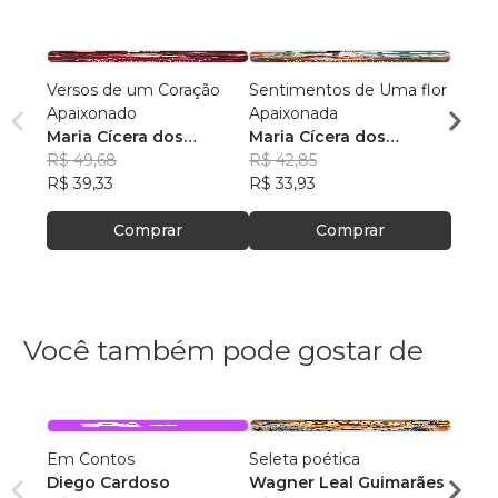
Versos de um Coração
Sentimentos de Uma flor
Segre
Apaixonado
Apaixonada
Amor
Maria Cícera dos
Maria Cícera dos
Maria
Prazeres
R$ 49,68
Prazeres
R$ 42,85
Praze
R$ 50
R$ 39,33
R$ 33,93
R$ 40
Comprar
Comprar
Você também pode gostar de
Em Contos
Seleta poética
O que
Diego Cardoso
Wagner Leal Guimarães
enten