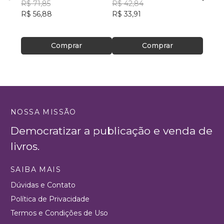
R$ 71,85
R$ 42,84
ainda 
Carla
R$ 56,88
R$ 33,91
R$ 57
R$ 45
Comprar
Comprar
NOSSA MISSÃO
Democratizar a publicação e venda de
livros.
SAIBA MAIS
Dúvidas e Contato
Política de Privacidade
Termos e Condições de Uso