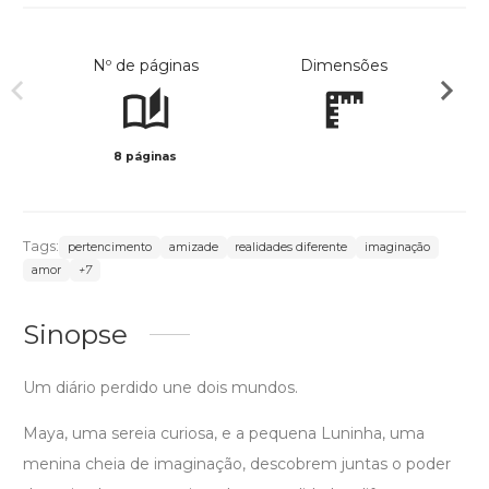
Nº de páginas
Dimensões
8 páginas
Col
Tags:
pertencimento
amizade
realidades diferente
imaginação
amor
+7
Sinopse
Um diário perdido une dois mundos.
Maya, uma sereia curiosa, e a pequena Luninha, uma
menina cheia de imaginação, descobrem juntas o poder