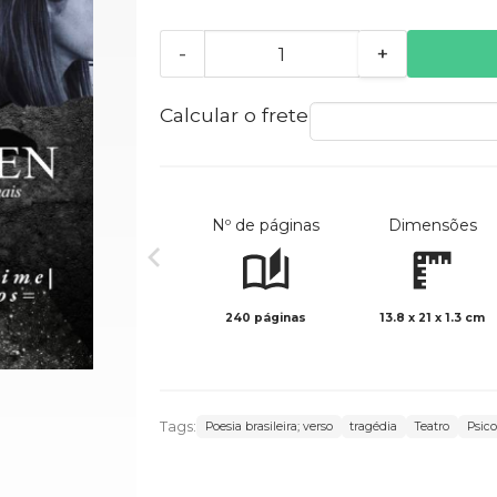
-
+
Calcular o frete
Nº de páginas
Dimensões
240 páginas
13.8 x 21 x 1.3 cm
Tags:
Poesia brasileira; verso
tragédia
Teatro
Psico