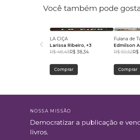
Você também pode gosta
LA CIÇA
Fulana de T
Larissa Ribeiro
, +3
Edmilson A
R$ 48,43
R$ 38,34
R$ 50,62
R$
Comprar
Comprar
NOSSA MISSÃO
Democratizar a publicação e ven
livros.