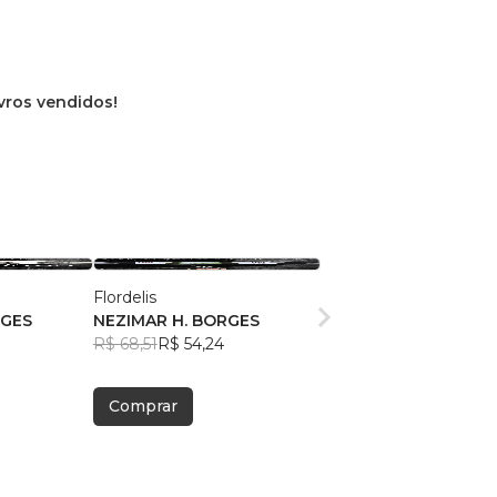
ivros vendidos!
Flordelis
RGES
NEZIMAR H. BORGES
R$ 68,51
R$ 54,24
Comprar