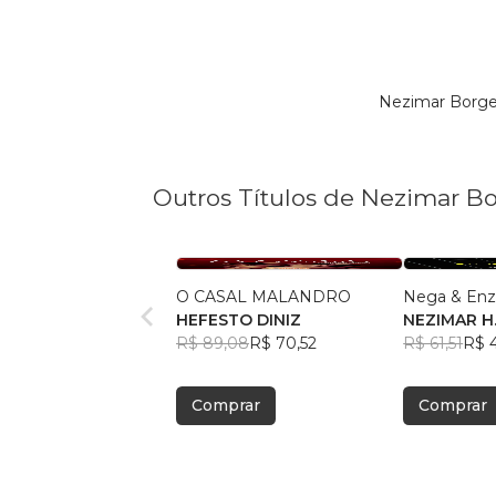
Nezimar Borge
Outros Títulos de Nezimar B
O CASAL MALANDRO
Nega & En
HEFESTO DINIZ
NEZIMAR H
R$ 89,08
R$ 70,52
R$ 61,51
R$ 
Comprar
Comprar