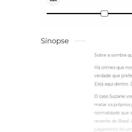
Sinopse
Sobre a sombra q
Há crimes que nos
verdade que prefe
Está aqui dentro. 
O caso Suzane vo
matar os próprios 
normalidade que se
recente do Brasil
julgamento foi um