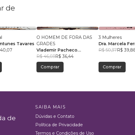
r de
al
O HOMEM DE FORA DAS
3 Mulheres
ntunes Tavares
GRADES
Dra. Marcela Fer
 40,07
Vlademir Pacheco
R$ 50,37
R$ 39,8
Custodio
R$ 46,03
R$ 36,44
Comprar
Comprar
SAIBA MAIS
Dúvidas e Contato
da de
Política de Privacidade
Termos e Condições de Uso