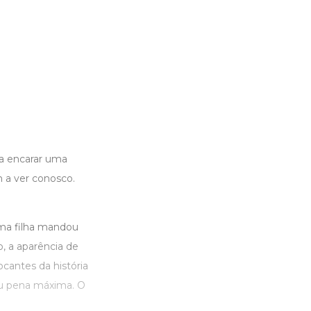
 a encarar uma
 a ver conosco.
ma filha mandou
o, a aparência de
cantes da história
iu pena máxima. O