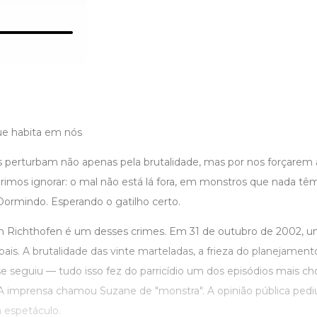
ue habita em nós
 perturbam não apenas pela brutalidade, mas por nos forçarem
rimos ignorar: o mal não está lá fora, em monstros que nada têm
Dormindo. Esperando o gatilho certo.
n Richthofen é um desses crimes. Em 31 de outubro de 2002, u
pais. A brutalidade das vinte marteladas, a frieza do planejament
 seguiu — tudo isso fez do parricídio um dos episódios mais cho
. A imprensa chamou Suzane de "monstra". A opinião pública ped
 espetáculo.