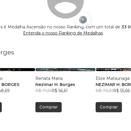
s é Medalha Ascensão no nosso Ranking, com um total de
33 l
Entenda o nosso Ranking de Medalhas
orges
zo
Renata Maria
Elize Matsunaga
. BORGES
Nezimar H. Borges
NEZIMAR H. BO
48,69
R$ 71,51
R$ 56,61
R$ 70,31
R$ 55,66
Comprar
Comprar