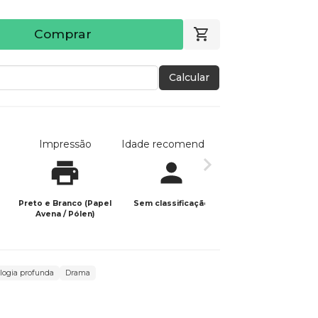
Comprar
Calcular
Impressão
Idade recomendada
Data de publicaç
Preto e Branco (Papel
Sem classificação
08/04/2026
Avena / Pólen)
logia profunda
Drama