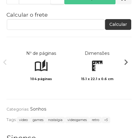
Calcular o frete
Calcular
Nº de páginas
Dimensões
104 páginas
15.1 x 22.1 x 0.6 cm
Preto 
Sonhos
Categorias:
Tags:
video
games
nostalgia
videogames
retro
+5
Sinopse