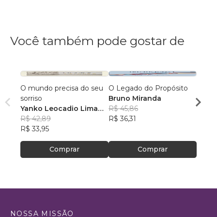
Você também pode gostar de
O mundo precisa do seu
O Legado do Propósito
Quais
sorriso
Bruno Miranda
Medo
Yanko Leocadio Lima
R$ 45,86
Gers
Costa
R$ 42,89
R$ 36,31
R$ 69
R$ 33,95
R$ 55
Comprar
Comprar
NOSSA MISSÃO