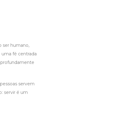
o ser humano,
e uma fé centrada
 é profundamente
s pessoas servem
: servir é um