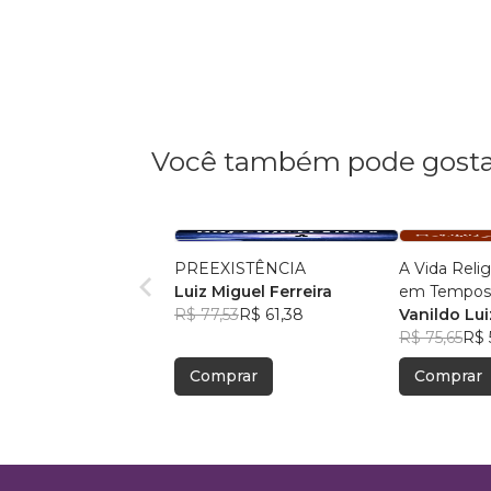
Você também pode gosta
PREEXISTÊNCIA
A Vida Reli
Luiz Miguel Ferreira
em Tempos
R$ 77,53
R$ 61,38
Francisco
Vanildo Lu
R$ 75,65
R$ 
Comprar
Comprar