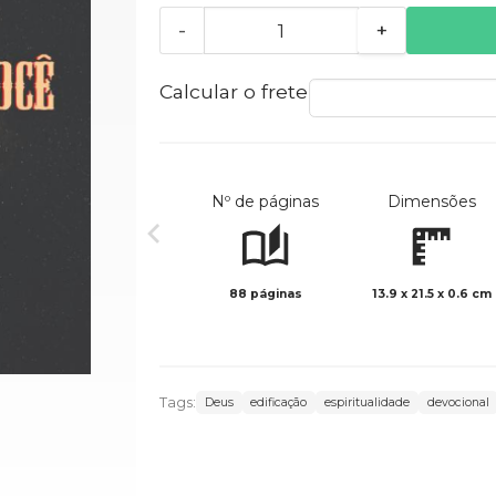
-
+
Calcular o frete
Nº de páginas
Dimensões
88 páginas
13.9 x 21.5 x 0.6 cm
Tags:
Deus
edificação
espiritualidade
devocional