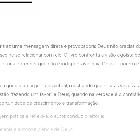
or traz uma mensagem direta e provocadora: Deus não precisa d
colhe se relacionar com ele. O livro confronta a visão egoísta d
o leitor a entender que não é indispensável para Deus — porém
ha a quebra do orgulho espiritual, mostrando que muitas vezes a
stão “fazendo um favor” a Deus, quando na verdade é o contrário
oportunidade de crescimento e transformação.
prática e reflexiva, o autor conduz o leitor a:
rania e autossuficiência de Deus