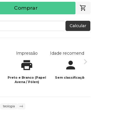
Comprar
Calcular
Impressão
Idade recomendada
Data de publicaç
Preto e Branco (Papel
Sem classificação
07/04/2026
Avena / Pólen)
teologia
+4