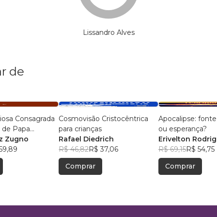
Lissandro Alves
r de
giosa Consagrada
Cosmovisão Cristocêntrica
Apocalipse: font
 de Papa
para crianças
ou esperança?
iz Zugno
Rafael Diedrich
Erivelton Rodri
59,89
R$ 46,82
R$ 37,06
R$ 69,15
R$ 54,75
Comprar
Comprar