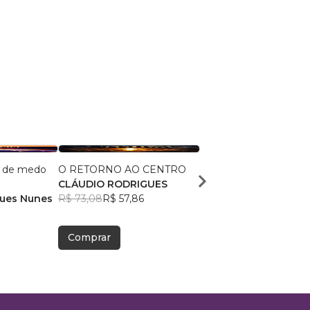
e de medo
O RETORNO AO CENTRO
O Testamento de Sal
CLÁUDIO RODRIGUES
Malik El Shaddai Edito
gues Nunes
R$ 73,08
R$ 57,86
R$ 63,59
R$ 50,35
Comprar
Comprar