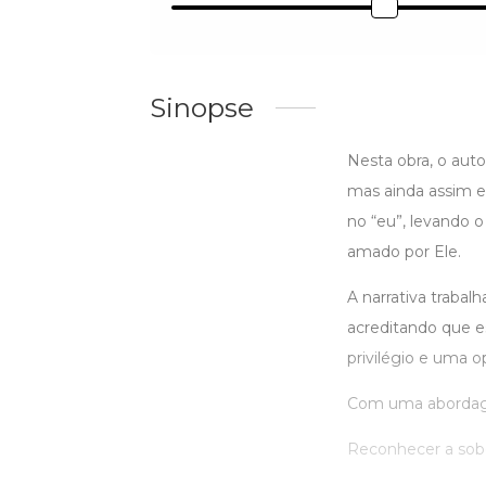
Sinopse
Nesta obra, o aut
mas ainda assim es
no “eu”, levando 
amado por Ele.
A narrativa trabal
acreditando que e
privilégio e uma 
Com uma abordagem 
Reconhecer a sobe