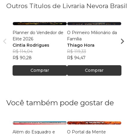
Outros Títulos de Livraria Nevora Brasil
Planner do Vendedor de
O Primeiro Milionário da
Persu
Elite 2026
Família
Cinti
Cintia Rodrigues
Thiago Hora
R$ 76
R$ 114,04
R$ 119,33
R$ 60
R$ 90,28
R$ 94,47
Comprar
Comprar
Você também pode gostar de
Além do Esquadro e
O Portal da Mente
Aqui 