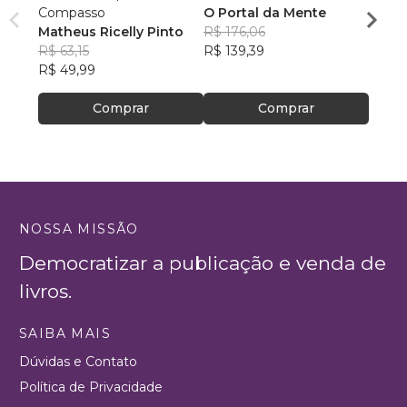
Compasso
O Portal da Mente
hom
Matheus Ricelly Pinto
R$ 176,06
Marc
R$ 63,15
R$ 139,39
Olivei
R$ 40
R$ 49,99
R$ 32
Comprar
Comprar
NOSSA MISSÃO
Democratizar a publicação e venda de
livros.
SAIBA MAIS
Dúvidas e Contato
Política de Privacidade