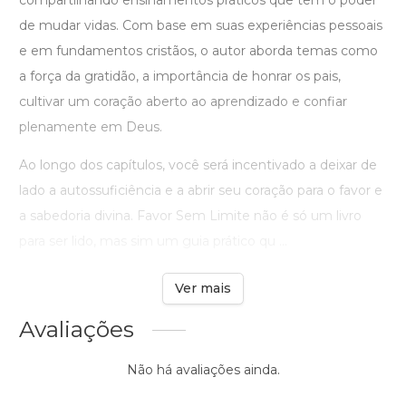
compartilhando ensinamentos práticos que têm o poder
de mudar vidas. Com base em suas experiências pessoais
e em fundamentos cristãos, o autor aborda temas como
a força da gratidão, a importância de honrar os pais,
cultivar um coração aberto ao aprendizado e confiar
plenamente em Deus.
Ao longo dos capítulos, você será incentivado a deixar de
lado a autossuficiência e a abrir seu coração para o favor e
a sabedoria divina. Favor Sem Limite não é só um livro
para ser lido, mas sim um guia prático qu ...
Ver mais
Avaliações
Não há avaliações ainda.