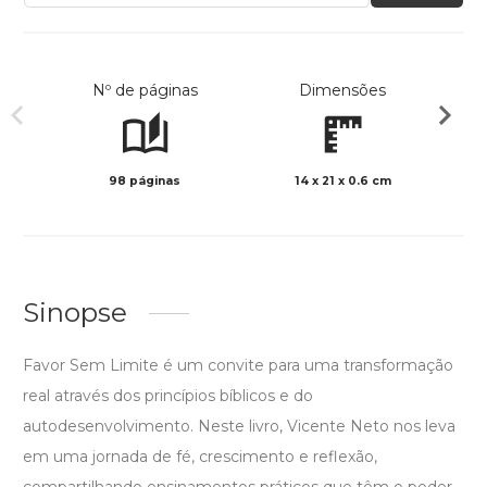
Nº de páginas
Dimensões
98 páginas
14 x 21 x 0.6 cm
Preto 
Sinopse
Favor Sem Limite é um convite para uma transformação
real através dos princípios bíblicos e do
autodesenvolvimento. Neste livro, Vicente Neto nos leva
em uma jornada de fé, crescimento e reflexão,