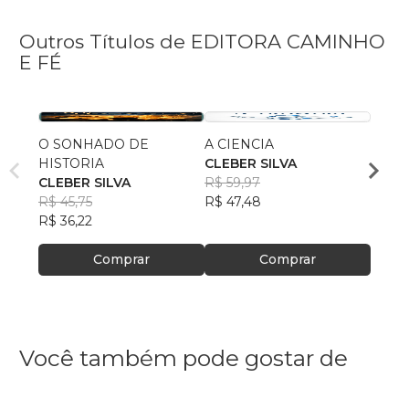
Outros Títulos de EDITORA CAMINHO
E FÉ
O SONHADO DE
A CIENCIA
AS A
HISTORIA
CLEBER SILVA
CLEB
CLEBER SILVA
R$ 59,97
R$ 52
R$ 45,75
R$ 47,48
R$ 41
R$ 36,22
Comprar
Comprar
Você também pode gostar de