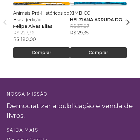
Animais Pré-Históricos do
XIMBICO
Exper
Brasil (edição
HELZIANA ARRUDA DO
Thais
comum/brochura)
Felipe Alves Elias
NASCIMENTO
R$ 37,07
R$ 87
R$ 227,36
R$ 29,35
R$ 69
R$ 180,00
Comprar
Comprar
NOSSA MISSÃO
Democratizar a publicação e venda de
livros.
SAIBA MAIS
Dúvidas e Contato