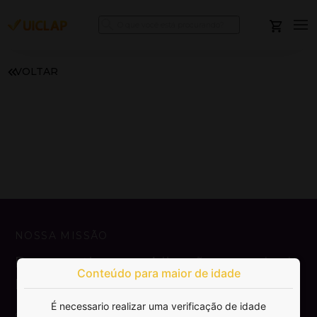
VOLTAR
NOSSA MISSÃO
Democratizar a publicação e venda de
Conteúdo para maior de idade
livros.
É necessario realizar uma verificação de idade
SAIBA MAIS