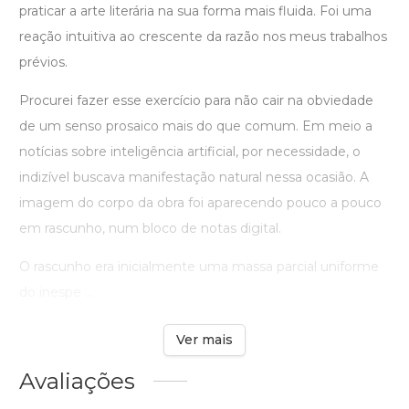
praticar a arte literária na sua forma mais fluida. Foi uma
reação intuitiva ao crescente da razão nos meus trabalhos
prévios.
Procurei fazer esse exercício para não cair na obviedade
de um senso prosaico mais do que comum. Em meio a
notícias sobre inteligência artificial, por necessidade, o
indizível buscava manifestação natural nessa ocasião. A
imagem do corpo da obra foi aparecendo pouco a pouco
em rascunho, num bloco de notas digital.
O rascunho era inicialmente uma massa parcial uniforme
do inespe ...
Ver mais
Avaliações