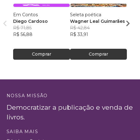
Em Contos
Seleta poética
O que
Diego Cardoso
Wagner Leal Guimarães
enten
R$ 71,85
R$ 42,84
ainda 
Carla
R$ 56,88
R$ 33,91
R$ 57
R$ 45
Comprar
Comprar
NOSSA MISSÃO
Democratizar a publicação e venda de
livros.
SAIBA MAIS