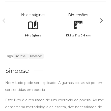
Nº de páginas
Dimensões
98 páginas
13.9 x 21 x 0.6 cm
Preto 
Tags:
Indizível
Predador
Sinopse
Nem tudo pode ser explicado. Algumas coisas só podem
ser sentidas em poesia.
Este livro é o resultado de um exercício de poesia. Ao me
demorar na metodologia da escrita, tive necessidade de