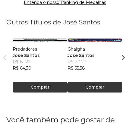
Entenda o nosso Ranking de Medalhas
Outros Títulos de José Santos
Predadores
Ghalgha
John
José Santos
José Santos
José 
R$ 81,22
R$ 70,21
R$ 71
R$ 64,30
R$ 55,58
R$ 56
Comprar
Comprar
Você também pode gostar de