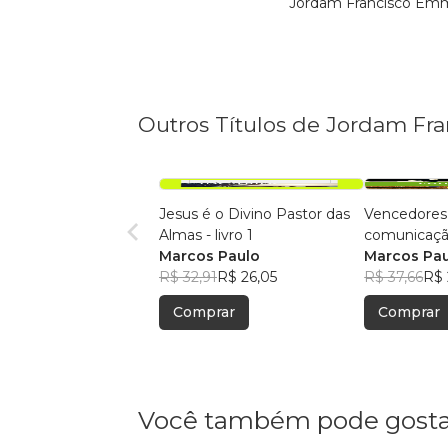
Jordam Francisco Emm
Outros Títulos de Jordam F
Jesus é o Divino Pastor das
Vencedores 
Almas - livro 1
comunicaç
Marcos Paulo
Marcos Pa
R$ 32,91
R$ 26,05
R$ 37,66
R$ 
Comprar
Comprar
Você também pode gosta