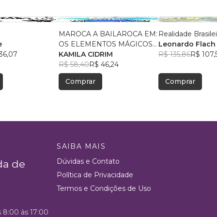
MAROCA A BAILAROCA EM:
Realidade Brasilei
e
OS ELEMENTOS MÁGICOS
Leonardo Flach
36,07
DA TIA CUCA
KAMILA CIDRIM
R$ 135,86
R$ 107,
R$ 58,40
R$ 46,24
Comprar
Comprar
SAIBA MAIS
Dúvidas e Contato
da de
Política de Privacidade
Termos e Condições de Uso
s 8:00 às 17:00