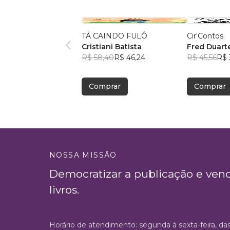
TÁ CAINDO FULÔ
Cir'Contos
Cristiani Batista
Fred Duart
R$ 58,40
R$ 46,24
R$ 45,56
R$ 
Comprar
Comprar
NOSSA MISSÃO
Democratizar a publicação e ven
livros.
Horário de atendimento: segunda à sexta-feira, da