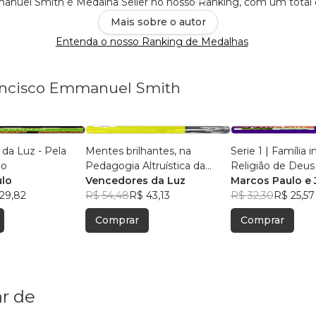
anuel Smith é Medalha Seller no nosso Ranking, com um total
Mais sobre o autor
Entenda o nosso Ranking de Medalhas
rancisco Emmanuel Smith
da Luz - Pela
Mentes brilhantes, na
Serie 1 | Família i
ão
Pedagogia Altruística da
Religião de Deus
ulo
Religião Divina
Vencedores da Luz
Marcos Paulo e
29,82
R$ 54,48
R$ 43,13
Smith
R$ 32,30
R$ 25,57
Comprar
Comprar
r de