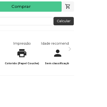
Comprar
Calcular
Impressão
Idade recomendada
Data de publicaç
Colorido (Papel Couche)
Sem classificação
07/04/2026