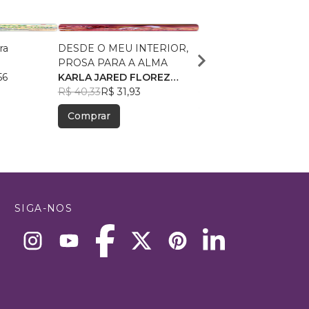
ra
DESDE O MEU INTERIOR,
Nosso amor por Micha
PROSA PARA A ALMA
Jackson
56
KARLA JARED FLOREZ
Katia de Almeida Bel
VADEL
R$ 40,33
R$ 31,93
R$ 59,39
R$ 47,02
Comprar
Comprar
SIGA-NOS