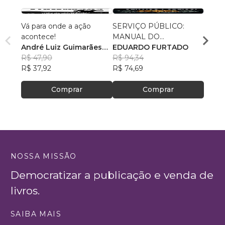
Vá para onde a ação
SERVIÇO PÚBLICO:
POLÍ
acontece!
MANUAL DO
SOBR
André Luiz Guimarães
SOBREVIVENTE
EDUARDO FURTADO
ARTIF
Gnan
Silva
R$ 47,90
R$ 94,34
R$ 82
R$ 37,92
R$ 74,69
R$ 65
Comprar
Comprar
NOSSA MISSÃO
Democratizar a publicação e venda de
livros.
SAIBA MAIS