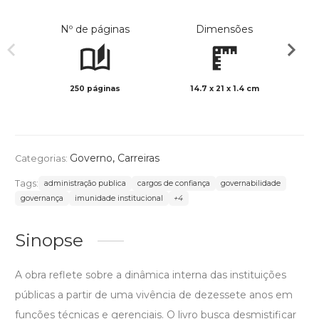
Nº de páginas
Dimensões
250 páginas
14.7 x 21 x 1.4 cm
Preto 
Governo
,
Carreiras
Categorias:
Tags:
administração publica
cargos de confiança
governabilidade
governança
imunidade institucional
+4
Sinopse
A obra reflete sobre a dinâmica interna das instituições
públicas a partir de uma vivência de dezessete anos em
funções técnicas e gerenciais. O livro busca desmistificar