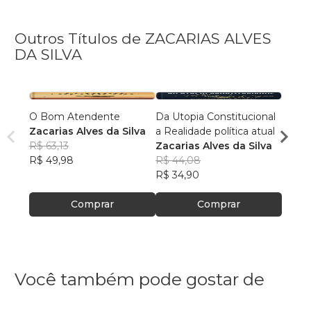
Outros Títulos de ZACARIAS ALVES
DA SILVA
O Bom Atendente
Da Utopia Constitucional
O EQ
Zacarias Alves da Silva
a Realidade política atual
OPOS
R$ 63,13
Zacarias Alves da Silva
Zacar
R$ 49,98
R$ 44,08
R$ 37
R$ 34,90
R$ 29
Comprar
Comprar
Você também pode gostar de