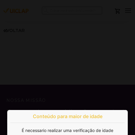
VOLTAR
NOSSA MISSÃO
Democratizar a publicação e venda de
Conteúdo para maior de idade
livros.
É necessario realizar uma verificação de idade
SAIBA MAIS