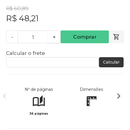
R$ 60,89
R$ 48,21
-
+
Comprar
Calcular o frete
Calcular
Nº de páginas
Dimensões
36 páginas
Col