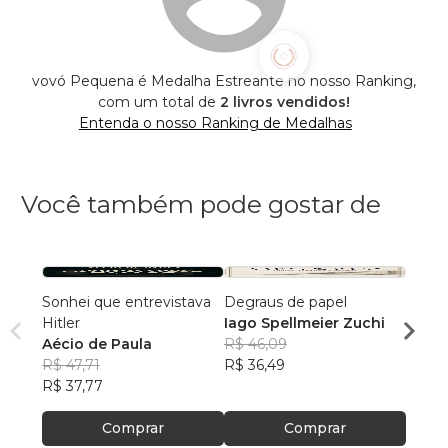
vovó Pequena é Medalha Estreante no nosso Ranking,
com um total de
2 livros vendidos!
Entenda o nosso Ranking de Medalhas
Você também pode gostar de
Sonhei que entrevistava
Degraus de papel
A Últ
Hitler
Iago Spellmeier Zuchi
Wagne
Aécio de Paula
R$ 46,09
R$ 54
R$ 47,71
R$ 36,49
R$ 43
R$ 37,77
Comprar
Comprar