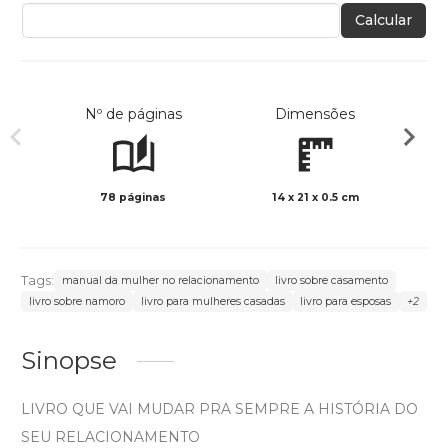
Calcular
Nº de páginas
Dimensões
78 páginas
14 x 21 x 0.5 cm
Preto 
Tags:
manual da mulher no relacionamento
livro sobre casamento
livro sobre namoro
livro para mulheres casadas
livro para esposas
+2
Sinopse
LIVRO QUE VAI MUDAR PRA SEMPRE A HISTÓRIA DO
SEU RELACIONAMENTO