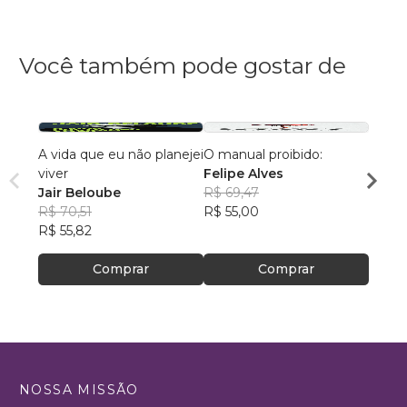
Você também pode gostar de
A vida que eu não planejei
O manual proibido:
Um Gr
viver
Felipe Alves
Eduar
Jair Beloube
R$ 69,47
R$ 43
R$ 70,51
R$ 55,00
R$ 34
R$ 55,82
Comprar
Comprar
NOSSA MISSÃO