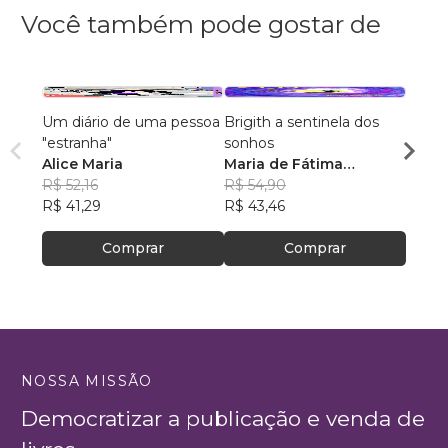
Você também pode gostar de
Um diário de uma pessoa
Brigith a sentinela dos
A PA
"estranha"
sonhos
APRE
Alice Maria
Maria de Fátima
VOA
Elian
R$ 52,16
cândido
R$ 54,90
Fern
R$ 56
R$ 41,29
R$ 43,46
R$ 44
Comprar
Comprar
NOSSA MISSÃO
Democratizar a publicação e venda de