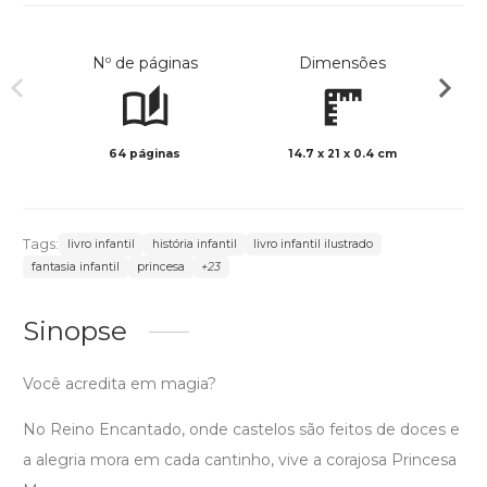
Nº de páginas
Dimensões
64 páginas
14.7 x 21 x 0.4 cm
Col
Tags:
livro infantil
história infantil
livro infantil ilustrado
fantasia infantil
princesa
+23
Sinopse
Você acredita em magia?
No Reino Encantado, onde castelos são feitos de doces e
a alegria mora em cada cantinho, vive a corajosa Princesa