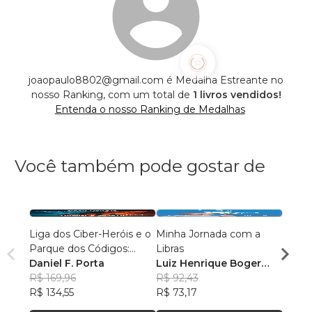
joaopaulo8802@gmail.com é Medalha Estreante no
nosso Ranking, com um total de
1 livros vendidos!
Entenda o nosso Ranking de Medalhas
Você também pode gostar de
Liga dos Ciber-Heróis e o
Minha Jornada com a
A Vis
Parque dos Códigos:
Libras
Maria
Rumo ao Desconhecido
Daniel F. Porta
Luiz Henrique Boger
R$ 63
R$ 169,96
Wessling
R$ 92,43
R$ 49
R$ 134,55
R$ 73,17