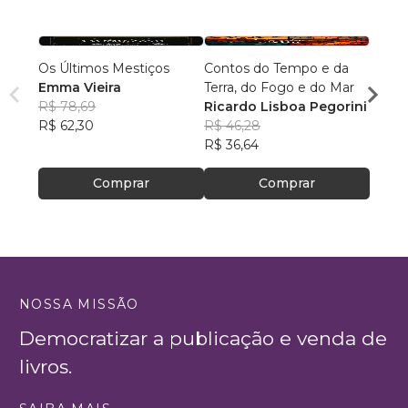
Os Últimos Mestiços
Contos do Tempo e da
A TR
Emma Vieira
Terra, do Fogo e do Mar
DEST
R$ 78,69
Ricardo Lisboa Pegorini
Jairo
R$ 62,30
R$ 46,28
R$ 88
R$ 36,64
R$ 69
Comprar
Comprar
NOSSA MISSÃO
Democratizar a publicação e venda de
livros.