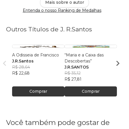
Mais sobre o autor
Entenda o nosso Ranking de Medalhas
Outros Títulos de J. R.Santos
A Odisseia de Francisco
“Maria e a Caixa das
Herói
J.R.Santos
Descobertas”
das V
R$ 28,64
J.R.SANTOS
J.R.S
R$ 22,68
R$ 35,12
R$ 69
R$ 27,81
R$ 55,
Comprar
Comprar
Você também pode gostar de