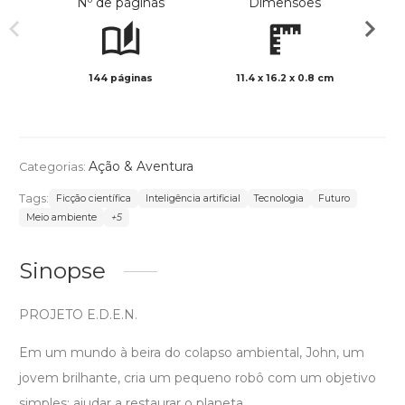
Nº de páginas
Dimensões
144 páginas
11.4 x 16.2 x 0.8 cm
Preto 
Ação & Aventura
Categorias:
Tags:
Ficção científica
Inteligência artificial
Tecnologia
Futuro
Meio ambiente
+5
Sinopse
PROJETO E.D.E.N.
Em um mundo à beira do colapso ambiental, John, um
jovem brilhante, cria um pequeno robô com um objetivo
simples: ajudar a restaurar o planeta.