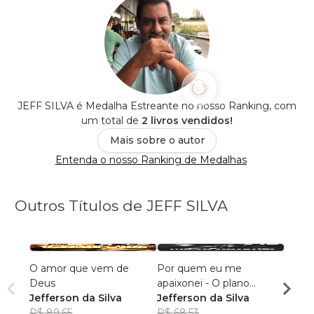
JEFF SILVA é Medalha Estreante no nosso Ranking, com
um total de
2 livros vendidos!
Mais sobre o autor
Entenda o nosso Ranking de Medalhas
Outros Títulos de JEFF SILVA
O amor que vem de
Por quem eu me
Por 
Deus
apaixonei - O plano
apaix
Jefferson da Silva
perfeito
Jefferson da Silva
Jeffe
R$ 89,65
R$ 68,53
R$ 68