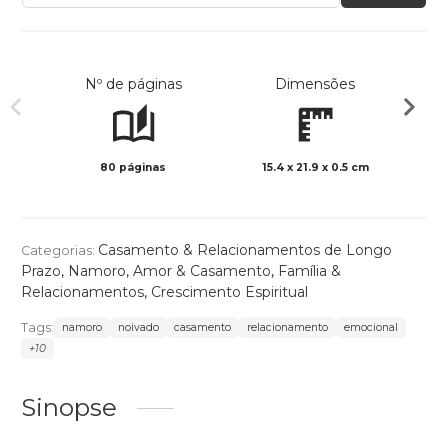
Nº de páginas
Dimensões
80 páginas
15.4 x 21.9 x 0.5 cm
Preto 
Casamento & Relacionamentos de Longo
Categorias:
Prazo
,
Namoro
,
Amor & Casamento
,
Família &
Relacionamentos
,
Crescimento Espiritual
Tags:
namoro
noivado
casamento
relacionamento
emocional
+10
Sinopse