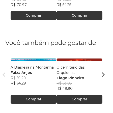
R$ 70,97
R$ 54,25
R$ 54
Comprar
Comprar
Você também pode gostar de
A Brasileira na Montanha
O cemitério das
50 Ma
Faiza Anjos
Orquídeas
famíli
R$ 81,20
Tiago Pinheiro
Julia
R$ 64,29
R$ 63,03
R$ 56
R$ 49,90
R$ 44
Comprar
Comprar