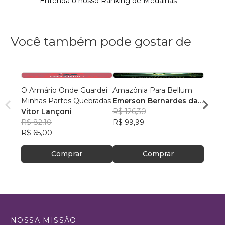
Entenda o nosso Ranking de Medalhas
Você também pode gostar de
O Armário Onde Guardei
Amazônia Para Bellum
POTU
Minhas Partes Quebradas
Emerson Bernardes da
Aron 
Vitor Lançoni
Silva
R$ 126,30
R$ 72
R$ 82,10
R$ 99,99
R$ 57
R$ 65,00
Comprar
Comprar
NOSSA MISSÃO