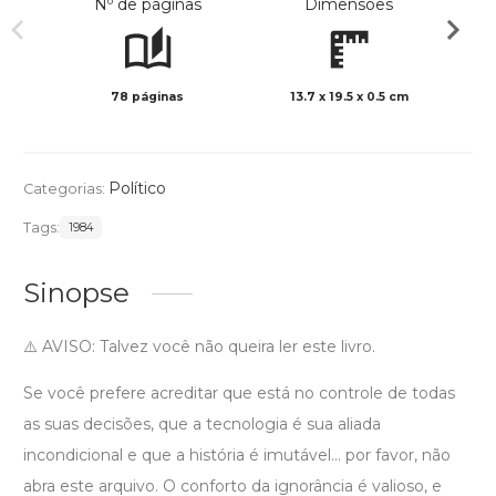
Nº de páginas
Dimensões
78 páginas
13.7 x 19.5 x 0.5 cm
Preto 
Político
Categorias:
Tags:
1984
Sinopse
⚠️ AVISO: Talvez você não queira ler este livro.
Se você prefere acreditar que está no controle de todas
as suas decisões, que a tecnologia é sua aliada
incondicional e que a história é imutável... por favor, não
abra este arquivo. O conforto da ignorância é valioso, e