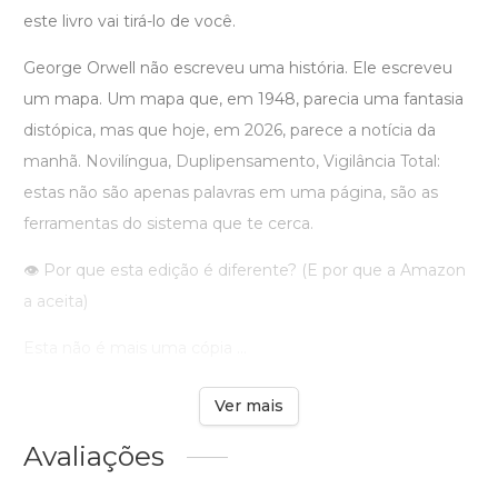
este livro vai tirá-lo de você.
George Orwell não escreveu uma história. Ele escreveu
um mapa. Um mapa que, em 1948, parecia uma fantasia
distópica, mas que hoje, em 2026, parece a notícia da
manhã. Novilíngua, Duplipensamento, Vigilância Total:
estas não são apenas palavras em uma página, são as
ferramentas do sistema que te cerca.
👁️ Por que esta edição é diferente? (E por que a Amazon
a aceita)
Esta não é mais uma cópia ...
Ver mais
Avaliações