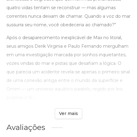
quatro vidas tentam se reconstruir — mas algumas
correntes nunca deixam de chamar. Quando a voz do mar
sussurra seu nome, você obedeceria ao chamado?"
Após o desaparecimento inexplicável de Max no litoral,
seus amigos Derik Virginia e Paulo Fernando mergulham
em uma investigação marcada por sonhos inquietantes,
vozes vindas do mar e pistas que desafiam a lógica. O
que parecia um acidente revela-se apenas o primeiro sinal
de uma conexão antiga entre o mundo da superfície e
Omim — um universo aquático paralelo, regido por leis
próprias e fo ...
Ver mais
Avaliações