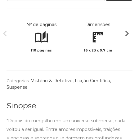
Nº de páginas
Dimensões
110 páginas
16 x 23 x 0.7 cm
Preto 
Mistério & Detetive
,
Ficção Científica
,
Categorias:
Suspense
Sinopse
"Depois do mergulho em um universo submerso, nada
voltou a ser igual. Entre amores impossíveis, traições
silenciosas e segredos que dormem nas profundezas,