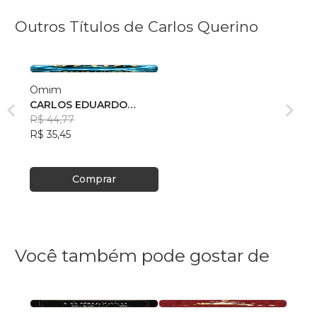
Outros Títulos de Carlos Querino
Omim
CARLOS EDUARDO
QUERINO
R$ 44,77
R$ 35,45
Comprar
Você também pode gostar de