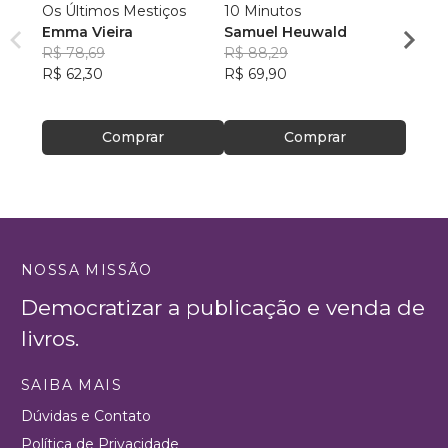
Os Últimos Mestiços
10 Minutos
Liga d
Emma Vieira
Samuel Heuwald
Parqu
R$ 78,69
R$ 88,29
Rumo
Danie
R$ 62,30
R$ 69,90
R$ 16
R$ 13
Comprar
Comprar
NOSSA MISSÃO
Democratizar a publicação e venda de
livros.
SAIBA MAIS
Dúvidas e Contato
Política de Privacidade