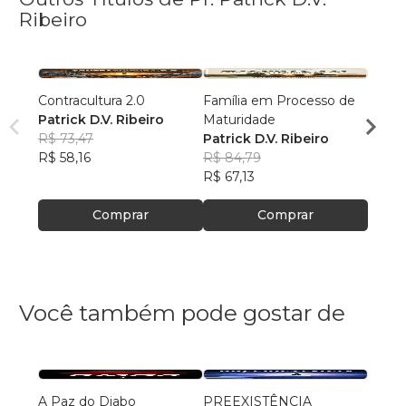
Ribeiro
Contracultura 2.0
Família em Processo de
30 Dia
Patrick D.V. Ribeiro
Maturidade
Pr. Pa
R$ 73,47
Patrick D.V. Ribeiro
R$ 36
R$ 58,16
R$ 84,79
R$ 28
R$ 67,13
Comprar
Comprar
Você também pode gostar de
A Paz do Diabo
PREEXISTÊNCIA
Uma d