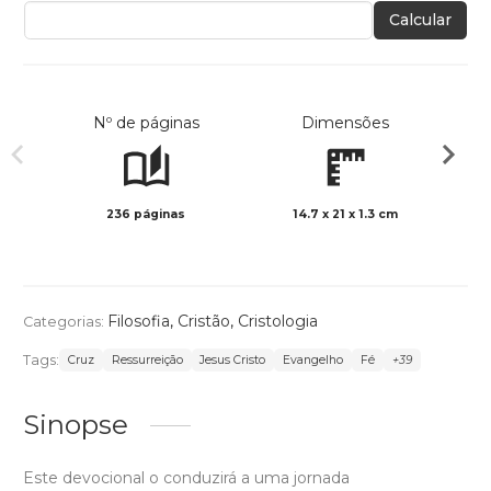
Calcular
Nº de páginas
Dimensões
236 páginas
14.7 x 21 x 1.3 cm
Preto 
Filosofia
,
Cristão
,
Cristologia
Categorias:
Tags:
Cruz
Ressurreição
Jesus Cristo
Evangelho
Fé
+39
Sinopse
Este devocional o conduzirá a uma jornada