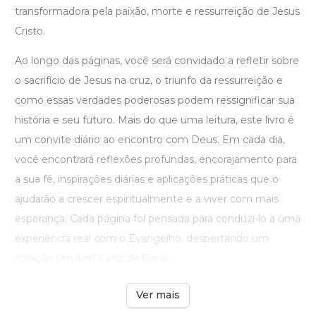
transformadora pela paixão, morte e ressurreição de Jesus
Cristo.
Ao longo das páginas, você será convidado a refletir sobre
o sacrifício de Jesus na cruz, o triunfo da ressurreição e
como essas verdades poderosas podem ressignificar sua
história e seu futuro. Mais do que uma leitura, este livro é
um convite diário ao encontro com Deus. Em cada dia,
você encontrará reflexões profundas, encorajamento para
a sua fé, inspirações diárias e aplicações práticas que o
ajudarão a crescer espiritualmente e a viver com mais
esperança. Cada página foi pensada para conduzi-lo a uma
experiência real com o Evangelho, despertando um
coração sensível à voz de Deus ...
Ver mais