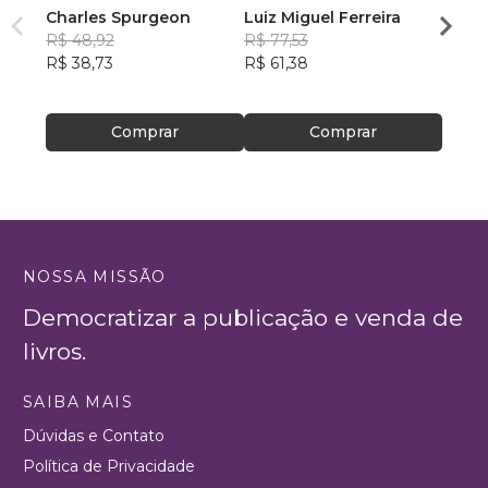
Charles Spurgeon
Luiz Miguel Ferreira
seu c
R$ 48,92
R$ 77,53
Rosan
R$ 38,73
R$ 61,38
Silva
R$ 69
R$ 54
Comprar
Comprar
NOSSA MISSÃO
Democratizar a publicação e venda de
livros.
SAIBA MAIS
Dúvidas e Contato
Política de Privacidade