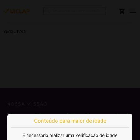
VOLTAR
NOSSA MISSÃO
Democratizar a publicação e venda de
Conteúdo para maior de idade
livros.
É necessario realizar uma verificação de idade
SAIBA MAIS