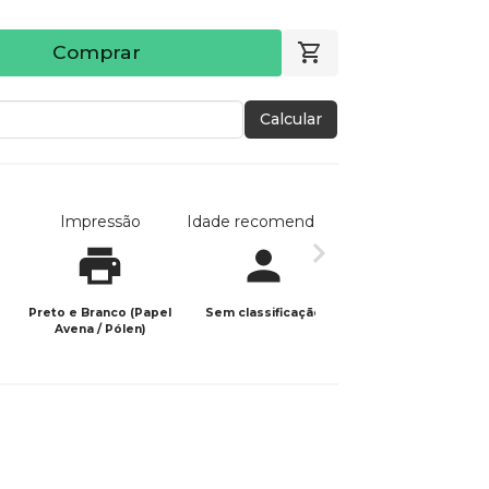
Comprar
Calcular
Impressão
Idade recomendada
Data de publicaç
Preto e Branco (Papel
Sem classificação
03/04/2026
Avena / Pólen)