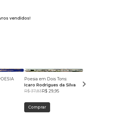
ivros vendidos!
POESIA
Poesia em Dois Tons:
Plantas do Sertão
Icaro Rodrigues da Silva
Derlãnio Alves
R$ 37,83
R$ 29,95
R$ 37,33
R$ 29,56
Comprar
Comprar