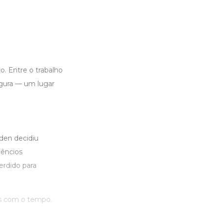
. Entre o trabalho
egura — um lugar
den decidiu
lêncios
erdido para
s com o tempo.