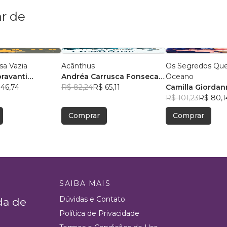
r de
sa Vazia
Acãnthus
Os Segredos Que
oravanti
Andréa Carrusca Fonseca
Oceano
ilva
 46,74
Fernandes
R$ 82,24
R$ 65,11
Camilla Giorda
R$ 101,23
R$ 80,1
Comprar
Comprar
SAIBA MAIS
Dúvidas e Contato
da de
Política de Privacidade