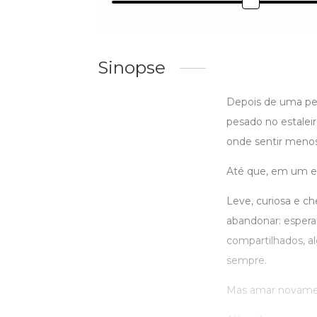
Sinopse
Depois de uma per
pesado no estaleir
onde sentir menos
Até que, em um e
Leve, curiosa e c
abandonar: esperan
compartilhados, a
sempre.
Mas amar novamen