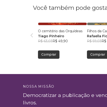
Você também pode gosta
O cemitério das Orquídeas
Filhos da Ca
Tiago Pinheiro
Rafaella Fi
R$ 63,03
R$ 49,90
Venturato S
R$ 59,03
R$
Comprar
Comprar
NOSSA MISSÃO
Democratizar a publicação e ven
livros.