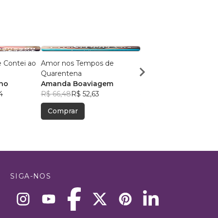
 Contei ao
Amor nos Tempos de
SEM TEMPO DE TEM
Quarentena
MORTE
nno
Amanda Boaviagem
ADRIANA COSTA SAN
4
R$ 66,48
R$ 52,63
R$ 56,87
R$ 45,02
Comprar
Comprar
SIGA-NOS