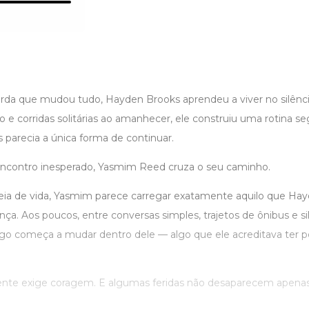
da que mudou tudo, Hayden Brooks aprendeu a viver no silêncio
o e corridas solitárias ao amanhecer, ele construiu uma rotina s
 parecia a única forma de continuar.
ncontro inesperado, Yasmim Reed cruza o seu caminho.
heia de vida, Yasmim parece carregar exatamente aquilo que Hay
ça. Aos poucos, entre conversas simples, trajetos de ônibus e si
lgo começa a mudar dentro dele — algo que ele acreditava ter p
te exige coragem. E algumas feridas não desaparecem apena