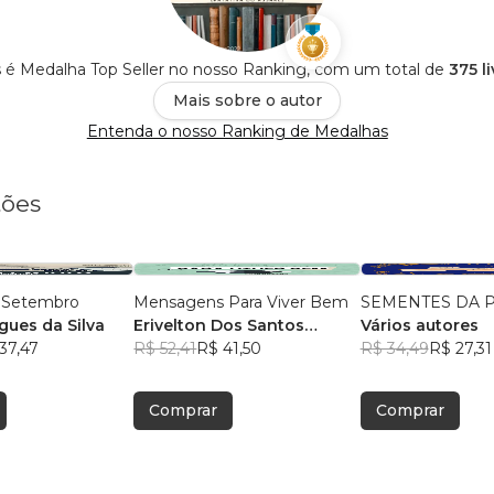
s é Medalha Top Seller no nosso Ranking, com um total de
375 l
Mais sobre o autor
Entenda o nosso Ranking de Medalhas
tões
 Setembro
Mensagens Para Viver Bem
SEMENTES DA 
gues da Silva
Erivelton Dos Santos
Vários autores
37,47
Pereira
R$ 52,41
R$ 41,50
R$ 34,49
R$ 27,31
Comprar
Comprar