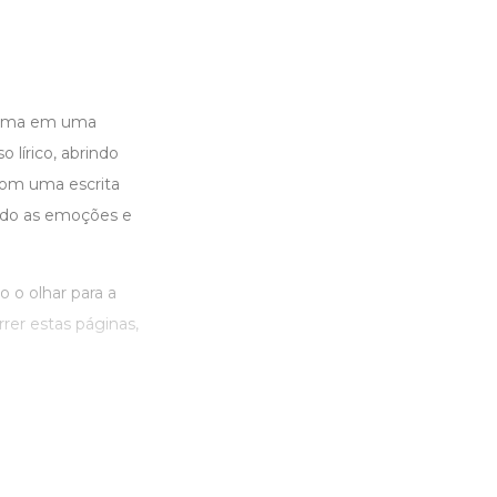
forma em uma
 lírico, abrindo
Com uma escrita
ando as emoções e
 o olhar para a
rer estas páginas,