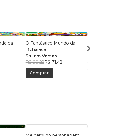
ndo da
O Fantástico Mundo da
Poesias & Aventuras n
Bicharada
Parque
Sol em Versos
Sol em Versos
R$ 90,22
R$ 71,42
R$ 46,39
R$ 36,72
Comprar
Comprar
Me perdi no personagem
A Música do TA, TI TI e