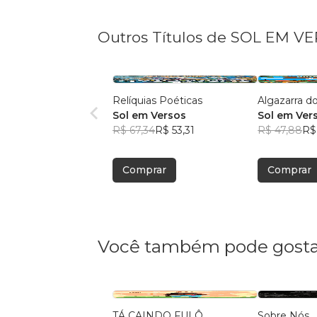
Outros Títulos de SOL EM V
Relíquias Poéticas
Algazarra d
Sol em Versos
Sol em Ver
R$ 67,34
R$ 53,31
R$ 47,88
R$
Comprar
Comprar
Você também pode gosta
TÁ CAINDO FULÔ
Sobre Nós