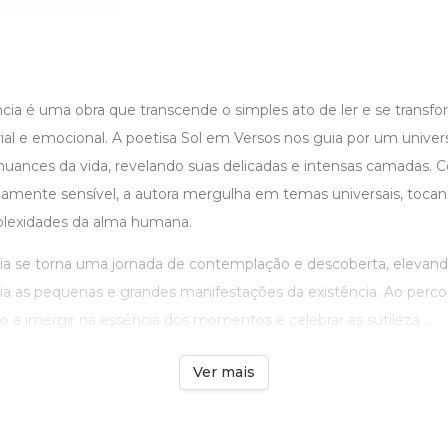
ncia é uma obra que transcende o simples ato de ler e se trans
ial e emocional. A poetisa Sol em Versos nos guia por um universo
nuances da vida, revelando suas delicadas e intensas camadas. 
damente sensível, a autora mergulha em temas universais, toc
plexidades da alma humana.
sia se torna uma jornada de contemplação e descoberta, elevando
a as pequenas e grandes manifestações da existência. Ao percor
do a imergir na essência dos momentos e celebrar as sutileza ...
Ver mais