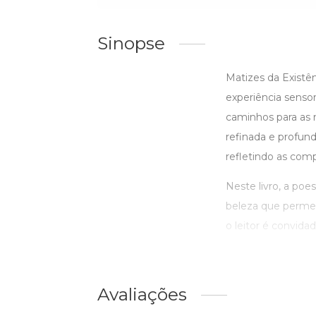
Sinopse
Matizes da Existê
experiência sensor
caminhos para as 
refinada e profun
refletindo as com
Neste livro, a poe
beleza que permei
o leitor é convida
Avaliações