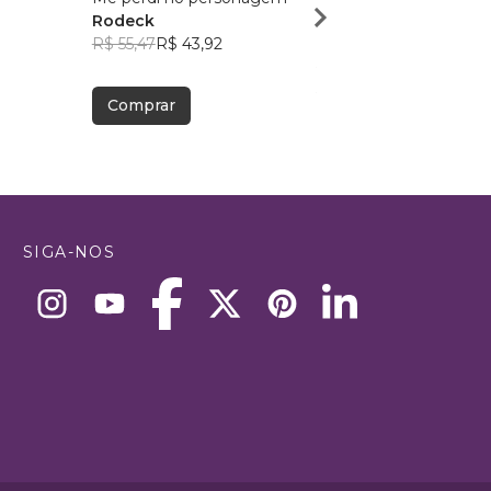
Rodeck
Silêncio
R$ 55,47
R$ 43,92
Daniela Sato
R$ 60,65
R$ 48,01
Comprar
Comprar
SIGA-NOS