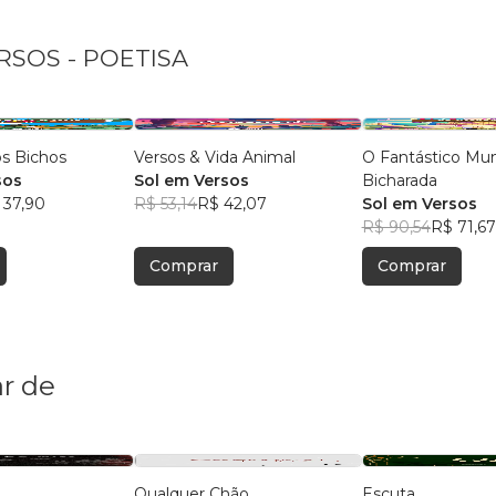
ERSOS - POETISA
os Bichos
Versos & Vida Animal
O Fantástico Mu
sos
Sol em Versos
Bicharada
 37,90
R$ 53,14
R$ 42,07
Sol em Versos
R$ 90,54
R$ 71,67
Comprar
Comprar
r de
Qualquer Chão
Escuta