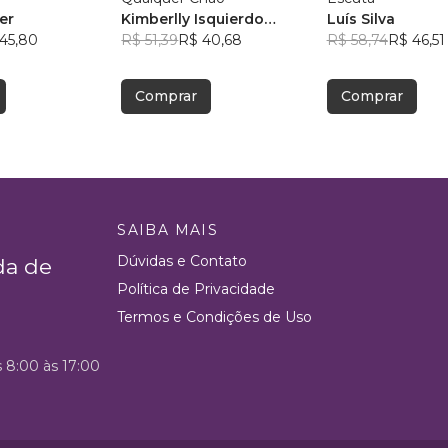
er
Kimberlly Isquierdo
Luís Silva
45,80
Bongalhardo
R$ 51,39
R$ 40,68
R$ 58,74
R$ 46,51
Comprar
Comprar
SAIBA MAIS
Dúvidas e Contato
da de
Política de Privacidade
Termos e Condições de Uso
s 8:00 às 17:00