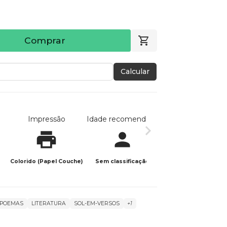
Comprar
Calcular
Impressão
Idade recomendada
Data de publicaç
Colorido (Papel Couche)
Sem classificação
02/04/2026
POEMAS
LITERATURA
SOL-EM-VERSOS
+1