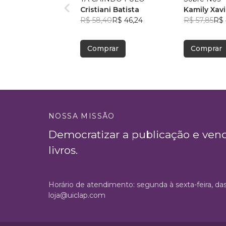
Cristiani Batista
Kamily Xavi
R$ 58,40
R$ 46,24
R$ 57,85
R$ 
Comprar
Comprar
NOSSA MISSÃO
Democratizar a publicação e ven
livros.
Horário de atendimento: segunda à sexta-feira, da
loja@uiclap.com