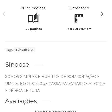
Nº de páginas
Dimensões
120 páginas
14.8 x 21 x 0.7 cm
Preto 
Tags:
BOA LEITURA
Sinopse
SOMOS SIMPLES E HUMILDE DE BOM CORAÇÃO E
UM LIVRO CRISTÃ QUE PASSA PALAVRAS DE ALEGRIA
E FÉ BOA LEITURA
Avaliações