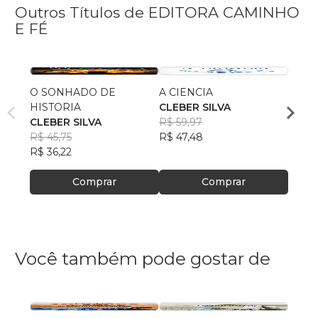
Outros Títulos de EDITORA CAMINHO
E FÉ
O SONHADO DE
A CIENCIA
AS A
HISTORIA
CLEBER SILVA
CLEB
CLEBER SILVA
R$ 59,97
R$ 52
R$ 45,75
R$ 47,48
R$ 41
R$ 36,22
Comprar
Comprar
Você também pode gostar de