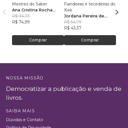
Mestres do Saber
Fiandeiras e tecedeiras do
Fuxic
Ana Cristina Rocha
Xixá
Elton
Silva
R$ 94,73
, +2
Jordana Pereira de
da Si
R$ 81
R$ 74,99
Moraes
R$ 54,79
R$ 64
R$ 43,37
Comprar
Comprar
NOSSA MISSÃO
Democratizar a publicação e venda de
livros.
SAIBA MAIS
Dúvidas e Contato
Política de Privacidade