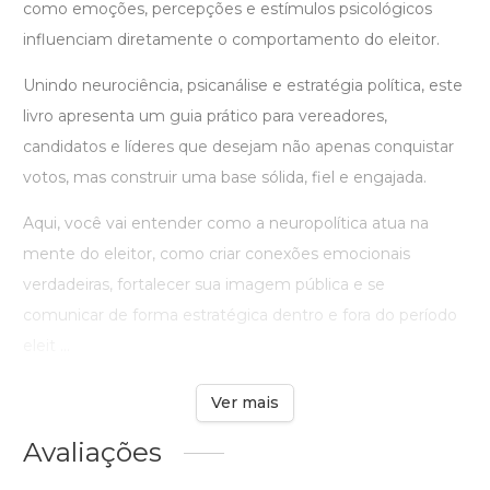
como emoções, percepções e estímulos psicológicos
influenciam diretamente o comportamento do eleitor.
Unindo neurociência, psicanálise e estratégia política, este
livro apresenta um guia prático para vereadores,
candidatos e líderes que desejam não apenas conquistar
votos, mas construir uma base sólida, fiel e engajada.
Aqui, você vai entender como a neuropolítica atua na
mente do eleitor, como criar conexões emocionais
verdadeiras, fortalecer sua imagem pública e se
comunicar de forma estratégica dentro e fora do período
eleit ...
Ver mais
Avaliações