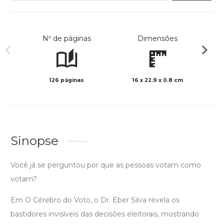
Nº de páginas
Dimensões
126 páginas
16 x 22.9 x 0.8 cm
Preto 
Sinopse
Você já se perguntou por que as pessoas votam como
votam?
Em O Cérebro do Voto, o Dr. Eber Silva revela os
bastidores invisíveis das decisões eleitorais, mostrando