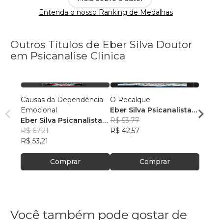
Entenda o nosso Ranking de Medalhas
Outros Títulos de Eber Silva Doutor
em Psicanalise Clinica
Causas da Dependência
O Recalque
Vence
Emocional
Eber Silva Psicanalista
Eber 
Eber Silva Psicanalista
Clinico
R$ 53,77
R$ 67
Clinico
R$ 67,21
R$ 42,57
R$ 53,
R$ 53,21
Comprar
Comprar
Você também pode gostar de