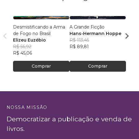
Desmistificando a Arma
A Grande Ficção
Ponta
de Fogo no Brasil
Hans-Hermann Hoppe
Jamer
Elizeu Euzébio
R$ 113,45
R$ 45
R$ 56,92
R$ 89,81
R$ 35
R$ 45,06
Comprar
Comprar
NOSSA MISSÃO
Democratizar a publicação e venda de
livros.