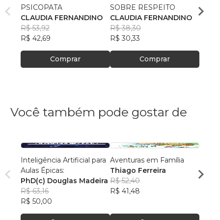
PSICOPATA
SOBRE RESPEITO
PSYC
CLAUDIA FERNANDINO
CLAUDIA FERNANDINO
CLAU
R$ 53,92
R$ 38,30
R$ 47
R$ 42,69
R$ 30,33
R$ 37
Comprar
Comprar
Você também pode gostar de
Inteligência Artificial para
Aventuras em Família
Tomy 
Aulas Épicas:
Thiago Ferreira
Felip
PhD(c) Douglas Madeira
R$ 52,40
R$ 46
R$ 63,16
R$ 41,48
R$ 37
R$ 50,00