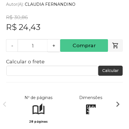
Autor(a):
CLAUDIA FERNANDINO
R$ 30,86
R$ 24,43
-
+
Comprar
Calcular o frete
Calcular
Nº de páginas
Dimensões
28 páginas
Preto 