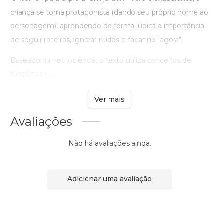
criança se torna protagonista (dando seu próprio nome ao
personagem), aprendendo de forma lúdica a importância
de seguir roteiros, ignorar ruídos e focar no "agora".
Baseado na neurociência, o texto utiliza conceitos de
funções ex ...
Ver mais
Avaliações
Não há avaliações ainda.
Adicionar uma avaliação