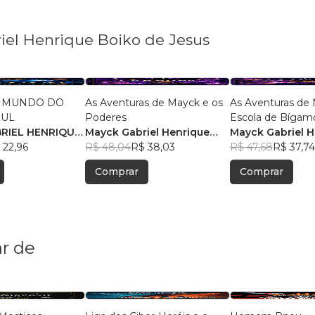
iel Henrique Boiko de Jesus
O MUNDO DO
As Aventuras de Mayck e os
As Aventuras de 
ZUL
Poderes
Escola de Bígam
RIEL HENRIQUE
Mayck Gabriel Henrique
Mayck Gabriel H
JESUS
 22,96
Boiko de Jesus
R$ 48,04
R$ 38,03
Boiko de Jesus
R$ 47,68
R$ 37,74
Comprar
Comprar
r de