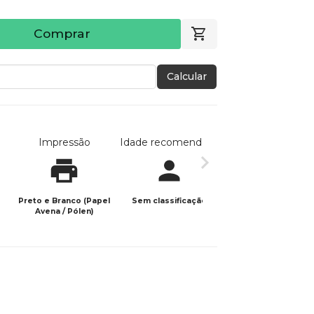
Comprar
Calcular
Impressão
Idade recomendada
Data de publicaç
Preto e Branco (Papel
Sem classificação
01/04/2026
Avena / Pólen)