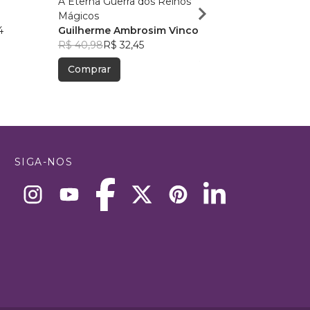
A Eterna Guerra dos Reinos
O último continente
Mágicos
Simone Saueressig
4
Guilherme Ambrosim Vinco
R$ 52,37
R$ 41,46
R$ 40,98
R$ 32,45
Comprar
Comprar
SIGA-NOS