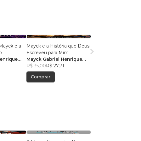
Mayck e a
Mayck e a História que Deus
o
Escreveu para Mim
enrique
Mayck Gabriel Henrique
Boiko de Jesus
R$ 35,00
R$ 27,71
Comprar