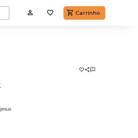
Carrinho
k
jesus