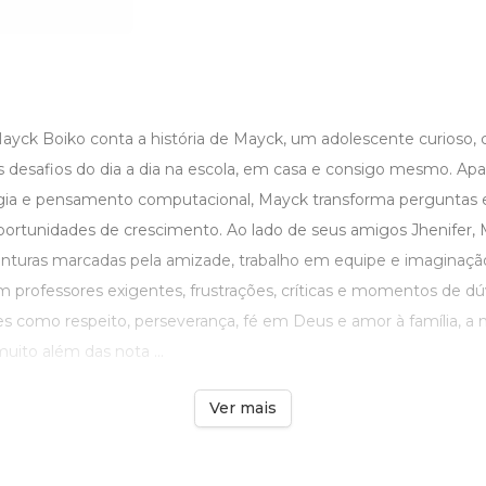
yck Boiko conta a história de Mayck, um adolescente curioso, c
os desafios do dia a dia na escola, em casa e consigo mesmo. Ap
ogia e pensamento computacional, Mayck transforma perguntas
portunidades de crescimento. Ao lado de seus amigos Jhenifer, 
enturas marcadas pela amizade, trabalho em equipe e imaginaçã
m professores exigentes, frustrações, críticas e momentos de dú
s como respeito, perseverança, fé em Deus e amor à família, a n
uito além das nota ...
Ver mais