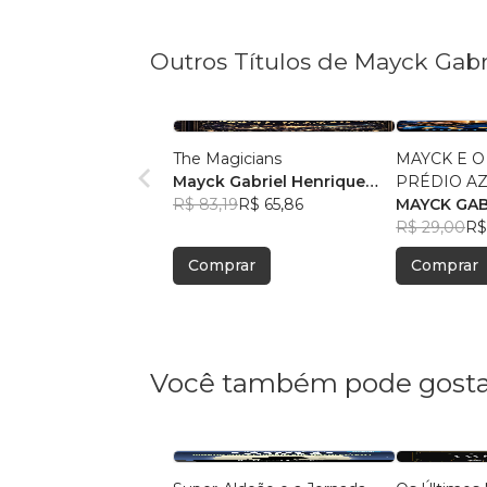
Outros Títulos de Mayck Gabr
The Magicians
MAYCK E 
Mayck Gabriel Henrique
PRÉDIO A
Boiko De Jesus
R$ 83,19
R$ 65,86
MAYCK GAB
BOIKO DE 
R$ 29,00
R$
Comprar
Comprar
Você também pode gosta