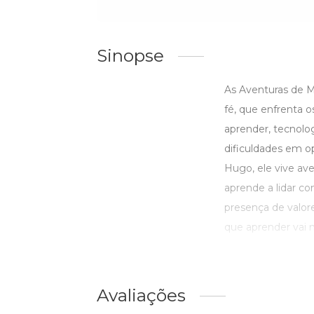
Sinopse
As Aventuras de Ma
fé, que enfrenta 
aprender, tecnol
dificuldades em o
Hugo, ele vive av
aprende a lidar co
presença de valore
que aprender vai m
Avaliações