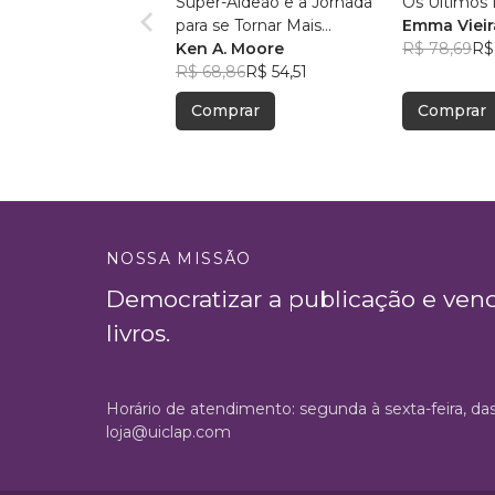
Super-Aldeão e a Jornada
Os Últimos 
para se Tornar Mais
Emma Vieir
Interessante!
Ken A. Moore
R$ 78,69
R$
R$ 68,86
R$ 54,51
Comprar
Comprar
NOSSA MISSÃO
Democratizar a publicação e ven
livros.
Horário de atendimento: segunda à sexta-feira, da
loja@uiclap.com