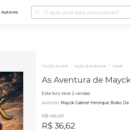
Autores
Ficção Juvenil
Ação & Aventura
Geral
As Aventura de Mayc
Este livro teve 2 vendas
Autor(a):
Mayck Gabriel Henrique Boiko De 
R$ 46,26
R$ 36,62