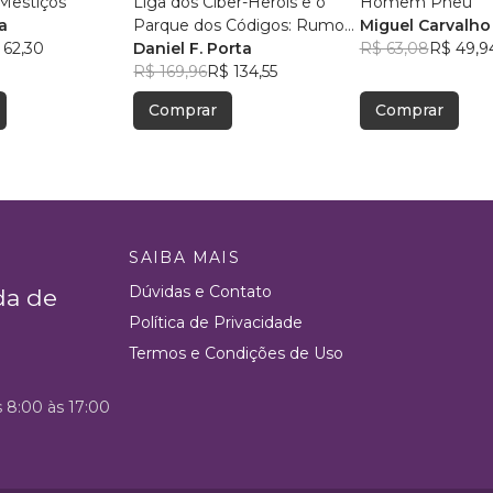
Mestiços
Liga dos Ciber-Heróis e o
Homem Pneu
a
Parque dos Códigos: Rumo
Miguel Carvalho
 62,30
ao Desconhecido
Daniel F. Porta
R$ 63,08
R$ 49,9
R$ 169,96
R$ 134,55
Comprar
Comprar
SAIBA MAIS
Dúvidas e Contato
da de
Política de Privacidade
Termos e Condições de Uso
s 8:00 às 17:00