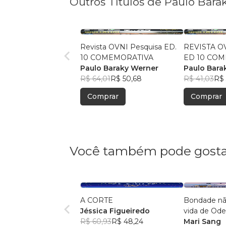
Outros Títulos de Paulo Bara
Revista OVNI Pesquisa ED.
REVISTA O
10 COMEMORATIVA
ED 10 CO
Paulo Baraky Werner
Paulo Bara
R$ 64,01
R$ 50,68
R$ 41,03
R$ 
Comprar
Comprar
Você também pode gosta
A CORTE
Bondade nã
Jéssica Figueiredo
vida de Ode
R$ 60,93
R$ 48,24
crianças. Co
Mari Sang