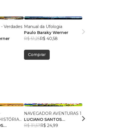
- Verdades
Manual da Ufologia
Paulo Baraky Werner
erner
R$ 51,25
R$ 40,58
Comprar
-
NAVEGADOR AVENTURAS 1
O NAVEGADOR:
ISTÓRIA
LUCIANO SANTOS
APRENDENDO HISTÓ
OS:
OS
SANTANA
R$ 31,57
R$ 24,99
COM QUADRINHOS - 
LUCIANO SANTOS