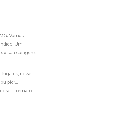
, MG. Vamos
ondido. Um
e de sua coragem.
 lugares, novas
u pior...
egra... Formato