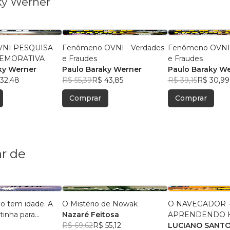
ky Werner
VNI PESQUISA
Fenômeno OVNI - Verdades
Fenômeno OVNI 
MEMORATIVA
e Fraudes
e Fraudes
ky Werner
Paulo Baraky Werner
Paulo Baraky W
32,48
R$ 55,39
R$ 43,85
R$ 39,15
R$ 30,99
Comprar
Comprar
r de
o tem idade. A
O Mistério de Nowak
O NAVEGADOR 
tinha para
Nazaré Feitosa
APRENDENDO H
nto bilíngue
R$ 69,62
R$ 55,12
COM QUADRINH
LUCIANO SANT