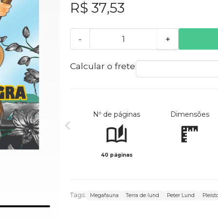
R$ 37,53
-
+
Calcular o frete
Nº de páginas
Dimensões
40 páginas
Tags:
Megafauna
Terra de lund
Peter Lund
Pleis