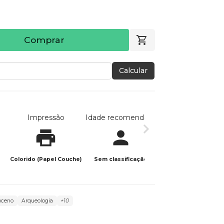
Comprar
Calcular
Impressão
Idade recomendada
Data de publicaç
Colorido (Papel Couche)
Sem classificação
09/03/2022
toceno
Arqueologia
+10