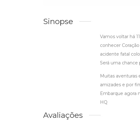
Sinopse
Vamos voltar há 1
conhecer Coração 
acidente fatal co
Será uma chance p
Muitas aventuras 
amizades e por fim
Embarque agora na
HQ
Avaliações