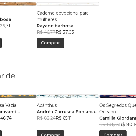
Caderno devocional para
rbosa
mulheres
26,71
Rayane barbosa
R$ 46,77
R$ 37,03
Comprar
r de
sa Vazia
Acãnthus
Os Segredos Que
oravanti
Andréa Carrusca Fonseca
Oceano
ilva
 46,74
Fernandes
R$ 82,24
R$ 65,11
Camilla Giorda
R$ 101,23
R$ 80,1
Comprar
Comprar