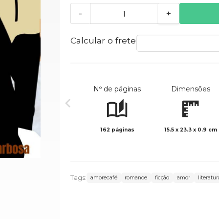
-
+
Calcular o frete
Nº de páginas
Dimensões
162 páginas
15.5 x 23.3 x 0.9 cm
Tags:
amorecafé
romance
ficção
amor
literatur