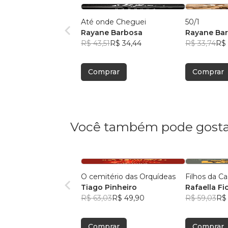
Até onde Cheguei
50/1
Rayane Barbosa
Rayane Ba
R$ 43,51
R$ 34,44
R$ 33,74
R$ 
Comprar
Comprar
Você também pode gosta
O cemitério das Orquídeas
Filhos da Ca
Tiago Pinheiro
Rafaella Fi
R$ 63,03
R$ 49,90
Venturato S
R$ 59,03
R$
Comprar
Comprar