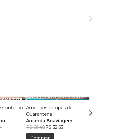
 Contei ao
Amor nos Tempos de
SEM TEMPO DE TEM
Quarentena
MORTE
nno
Amanda Boaviagem
ADRIANA COSTA SAN
4
R$ 66,48
R$ 52,63
R$ 56,87
R$ 45,02
Comprar
Comprar