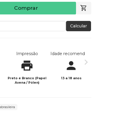
Comprar
Calcular
Impressão
Idade recomendada
Data de publicaç
Preto e Branco (Papel
13 a 18 anos
08/03/2022
Avena / Pólen)
abrasileira