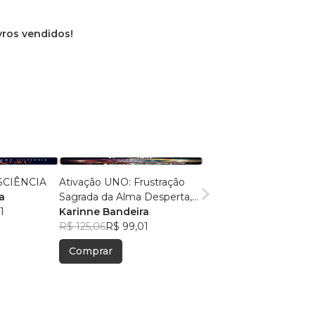
ivros vendidos!
SCIÊNCIA
Ativação UNO: Frustração
a
Sagrada da Alma Desperta,
1
IAVC e Criatividade
Karinne Bandeira
Espontânea.
R$ 125,06
R$ 99,01
Comprar