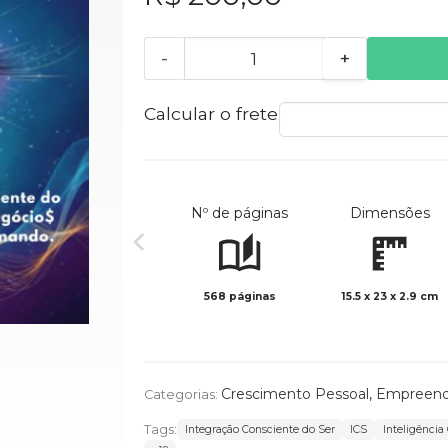
-
+
Calcular o frete
Nº de páginas
Dimensões
568 páginas
15.5 x 23 x 2.9 cm
Crescimento Pessoal
,
Empreend
Categorias:
Tags:
Integração Consciente do Ser
ICS
Inteligência