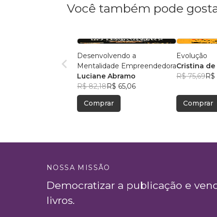
Você também pode gosta
Desenvolvendo a
Evolução
Mentalidade Empreendedora
Cristina de 
Luciane Abramo
Leopoldino
R$ 75,69
R$ 
R$ 82,18
R$ 65,06
Comprar
Comprar
NOSSA MISSÃO
Democratizar a publicação e ven
livros.