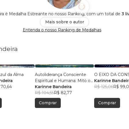
ira é Medalha Estreante no nosso Ranking, com um total de
3 l
Mais sobre o autor
Entenda o nosso Ranking de Medalhas
ndeira
zul da Alma
Autoliderança Consciente
O EIXO DA CON
ndeira
Espiritual e Humana: Mito ou
Karinne Bandeir
 70,64
Realidade?
Karinne Bandeira
R$ 125,06
R$ 99,0
R$ 104,55
R$ 82,77
Comprar
Comprar