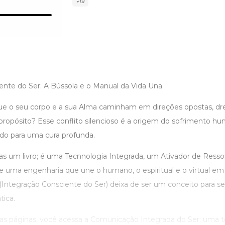
+19
ente do Ser: A Bússola e o Manual da Vida Una.
que o seu corpo e a sua Alma caminham em direções opostas, dr
 propósito? Esse conflito silencioso é a origem do sofrimento 
 para uma cura profunda.
s um livro; é uma Tecnnologia Integrada, um Ativador de Resson
de uma engenharia que une o humano, o espiritual e o virtual em
 (Integração Consciente do Ser) deixa de ser um conceito para se 
tica.
as páginas, você acessa a Comunicação Integrada do Ser: uma tec