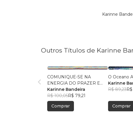
Karinne Bande
Outros Títulos de Karinne Ba
COMUNIQUE-SE NA
O Oceano A
ENERGIA DO PRAZER E
Karinne Ba
VENHA VIVER, AMAR E
Karinne Bandeira
R$ 89,23
R$
DEIXAR VIVER COM A
R$ 100,05
R$ 79,21
SABEDORIA DO
Comprar
Comprar
INCONSCIENTE.