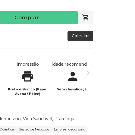
Comprar
Calcular
Impressão
Idade recomendada
Data de publicaç
Preto e Branco (Papel
Sem classificação
29/03/2026
Avena / Pólen)
edorismo
,
Vida Saudável
,
Psicologia
 Quântica
Gestão de Negócios
Empreendedorismo