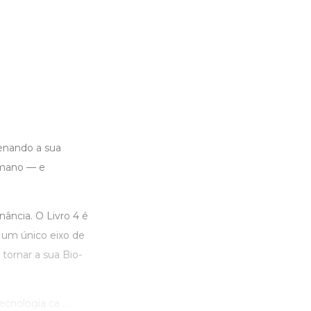
enando a sua
humano — e
ância. O Livro 4 é
 um único eixo de
tornar a sua Bio-
nologia ca ...