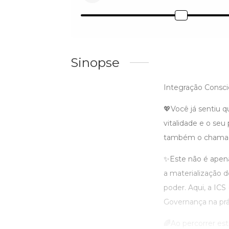
Sinopse
Integração Consci
💖Você já sentiu 
vitalidade e o seu
também o chamado
✨Este não é apena
a materialização 
poder. Aqui, a ICS
Governança na prá
🌈Ao percorrer est