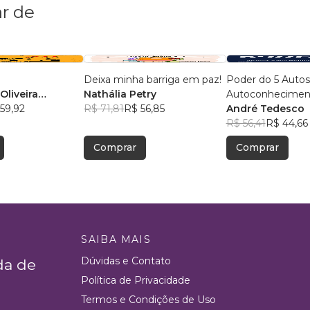
r de
Deixa minha barriga em paz!
Poder do 5 Autos
Oliveira
Nathália Petry
Autoconhecimen
 Rodrigues
59,92
R$ 71,81
R$ 56,85
Autocontrole, Au
André Tedesco
Autoconfiança e
R$ 56,41
R$ 44,66
Autoperformanc
Comprar
Comprar
SAIBA MAIS
Dúvidas e Contato
da de
Política de Privacidade
Termos e Condições de Uso