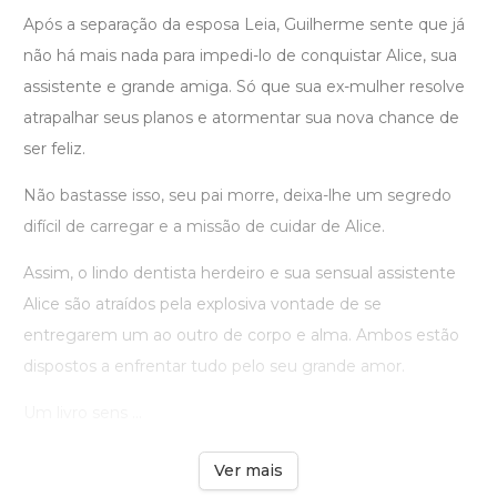
Após a separação da esposa Leia, Guilherme sente que já
não há mais nada para impedi-lo de conquistar Alice, sua
assistente e grande amiga. Só que sua ex-mulher resolve
atrapalhar seus planos e atormentar sua nova chance de
ser feliz.
Não bastasse isso, seu pai morre, deixa-lhe um segredo
difícil de carregar e a missão de cuidar de Alice.
Assim, o lindo dentista herdeiro e sua sensual assistente
Alice são atraídos pela explosiva vontade de se
entregarem um ao outro de corpo e alma. Ambos estão
dispostos a enfrentar tudo pelo seu grande amor.
Um livro sens ...
Ver mais