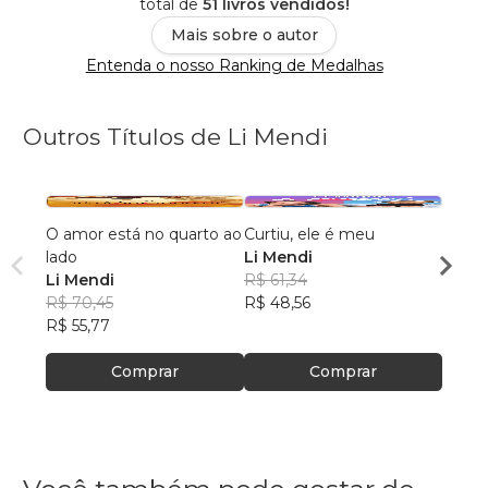
total de
51 livros vendidos!
Mais sobre o autor
Entenda o nosso Ranking de Medalhas
Outros Títulos de Li Mendi
O amor está no quarto ao
Curtiu, ele é meu
50 No
lado
Li Mendi
Li Me
Li Mendi
R$ 61,34
R$ 53
R$ 70,45
R$ 48,56
R$ 42
R$ 55,77
Comprar
Comprar