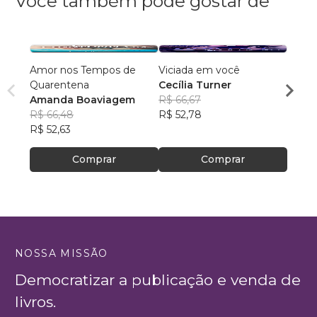
Você também pode gostar de
Amor nos Tempos de
Viciada em você
Minha
Quarentena
Cecília Turner
Karem
Amanda Boaviagem
R$ 66,67
R$ 10
R$ 66,48
R$ 52,78
R$ 80
R$ 52,63
Comprar
Comprar
NOSSA MISSÃO
Democratizar a publicação e venda de
livros.