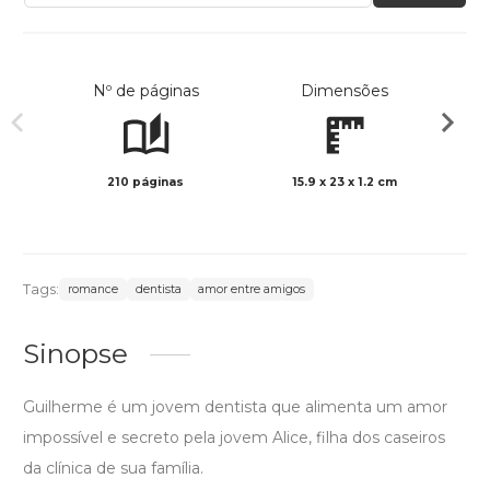
Nº de páginas
Dimensões
210 páginas
15.9 x 23 x 1.2 cm
Preto 
Tags:
romance
dentista
amor entre amigos
Sinopse
Guilherme é um jovem dentista que alimenta um amor
impossível e secreto pela jovem Alice, filha dos caseiros
da clínica de sua família.