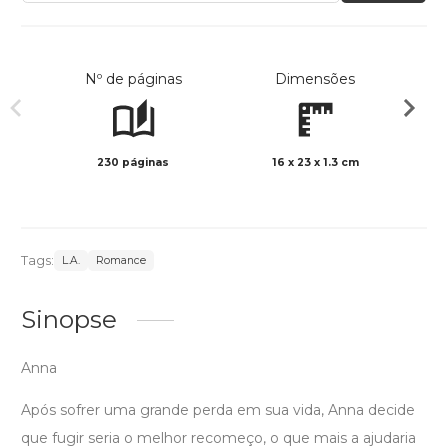
Nº de páginas
Dimensões
230 páginas
16 x 23 x 1.3 cm
Preto 
Tags:
L.A.
Romance
Sinopse
Anna
Após sofrer uma grande perda em sua vida, Anna decide
que fugir seria o melhor recomeço, o que mais a ajudaria