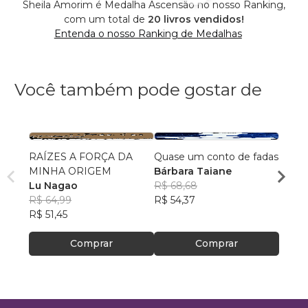
Sheila Amorim é Medalha Ascensão no nosso Ranking,
com um total de
20 livros vendidos!
Entenda o nosso Ranking de Medalhas
Você também pode gostar de
RAÍZES A FORÇA DA
Quase um conto de fadas
Para A
MINHA ORIGEM
Bárbara Taiane
Pauli
Lu Nagao
R$ 68,68
R$ 49
R$ 64,99
R$ 54,37
R$ 39
R$ 51,45
Comprar
Comprar