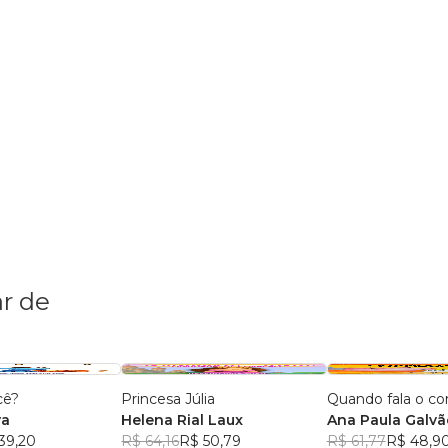
r de
cê?
Princesa Júlia
Quando fala o co
va
Helena Rial Laux
Ana Paula Galvã
39,20
R$ 64,16
R$ 50,79
Oliveira
R$ 61,77
R$ 48,9