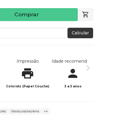
Comprar
Calcular
Impressão
Idade recomendada
Data de publicaç
Colorido (Papel Couche)
3 a 5 anos
25/03/2026
ores
literaturabrasileira
+4