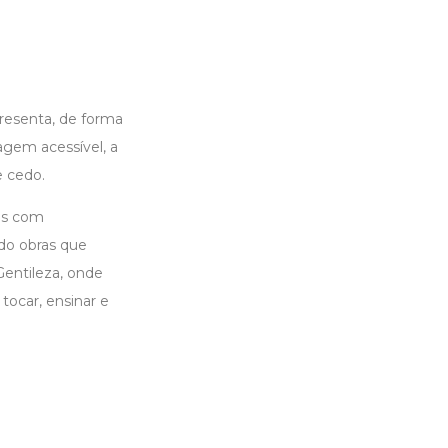
presenta, de forma
agem acessível, a
e cedo.
ros com
ndo obras que
Gentileza, onde
tocar, ensinar e