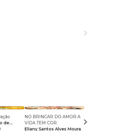
ração
NO BRINCAR DO AMOR A
Terra, Água, Fogo e Ar:
o de
VIDA TEM COR
Educação Infantil no r
0
Eliany Santos Alves Moura
da natureza
Claudia Mondadori d