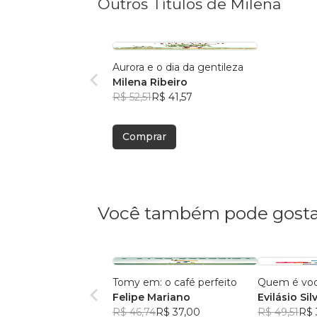
Outros Títulos de Milena
Aurora e o dia da gentileza
Milena Ribeiro
R$ 52,51
R$ 41,57
Comprar
Você também pode gosta
Tomy em: o café perfeito
Quem é vo
Felipe Mariano
Evilásio Sil
R$ 46,74
R$ 37,00
R$ 49,51
R$ 