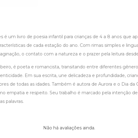
 é um livro de poesia infantil para crianças de 4 a 8 anos que a
características de cada estação do ano. Com rimas simples e lingu
aginação, o contato com a natureza e o prazer pela leitura desd
ibeiro, é poeta e romancista, transitando entre diferentes gêne
tenticidade. Em sua escrita, une delicadeza e profundidade, cria
ores de todas as idades. Também é autora de Aurora e o Dia da 
o empatia e respeito. Seu trabalho é marcado pela intenção de 
as palavras.
Não há avaliações ainda.