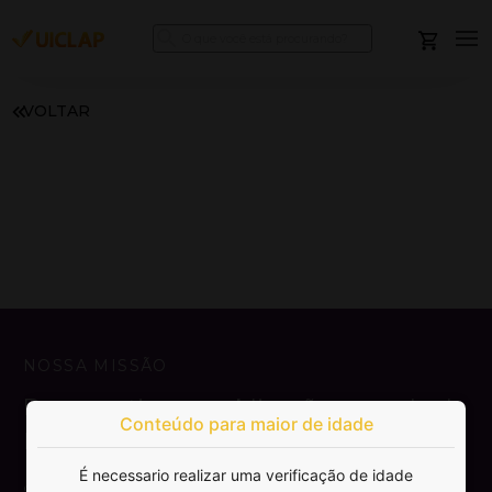
VOLTAR
NOSSA MISSÃO
Democratizar a publicação e venda de
Conteúdo para maior de idade
livros.
É necessario realizar uma verificação de idade
SAIBA MAIS