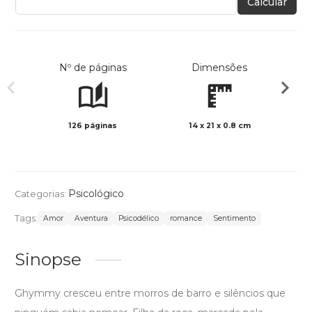
Calcular
Nº de páginas
Dimensões
126 páginas
14 x 21 x 0.8 cm
Preto 
Psicológico
Categorias:
Tags:
Amor
Aventura
Psicodélico
romance
Sentimento
Sinopse
Ghymmy cresceu entre morros de barro e silêncios que