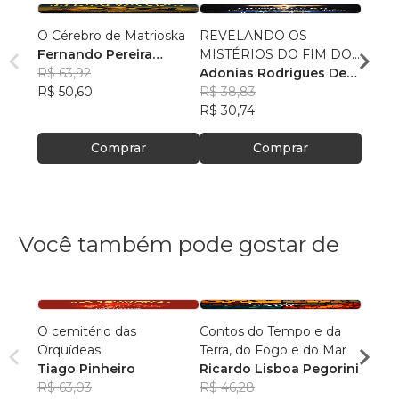
O Cérebro de Matrioska
REVELANDO OS
A ÚL
Fernando Pereira
MISTÉRIOS DO FIM DOS
Alfon
Bacelar
R$ 63,92
TEMPOS
Adonias Rodrigues De
R$ 39
R$ 50,60
Almeida
R$ 38,83
R$ 31
R$ 30,74
Comprar
Comprar
Você também pode gostar de
O cemitério das
Contos do Tempo e da
Filhos
Orquídeas
Terra, do Fogo e do Mar
Rafae
Tiago Pinheiro
Ricardo Lisboa Pegorini
Ventu
R$ 59
R$ 63,03
R$ 46,28
R$ 46