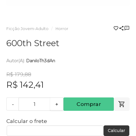
Ficção Jovem-Adulto
Horror
600th Street
Autor(a):
DaniloTh3dAn
R$ 179,88
R$ 142,41
-
+
Comprar
Calcular o frete
Calcular