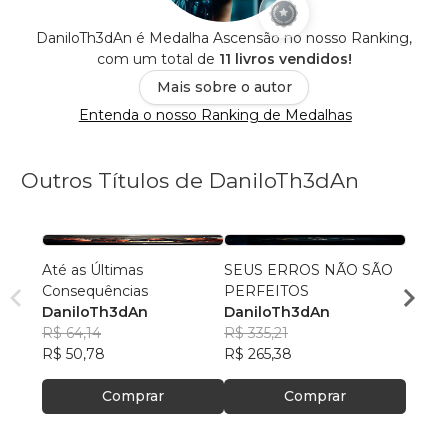
DaniloTh3dAn é Medalha Ascensão no nosso Ranking,
com um total de
11 livros vendidos!
Mais sobre o autor
Entenda o nosso Ranking de Medalhas
Outros Títulos de DaniloTh3dAn
Até as Últimas
SEUS ERROS NÃO SÃO
Seus 
Consequências
PERFEITOS
Perfe
DaniloTh3dAn
DaniloTh3dAn
Dani
R$ 64,14
R$ 335,21
R$ 11
R$ 50,78
R$ 265,38
R$ 94
Comprar
Comprar