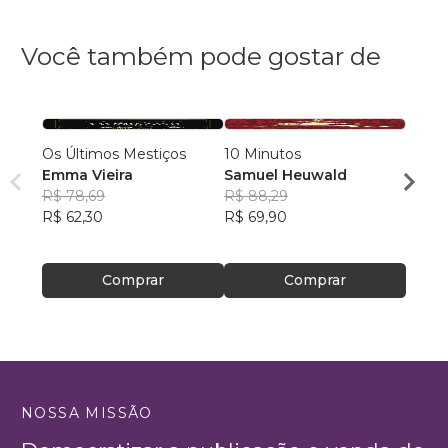
Você também pode gostar de
Os Últimos Mestiços
10 Minutos
Contos do T
Emma Vieira
Samuel Heuwald
R$ 78,69
R$ 88,29
Ricar
R$ 62,30
R$ 69,90
R$ 46
R$ 36
Comprar
Comprar
NOSSA MISSÃO