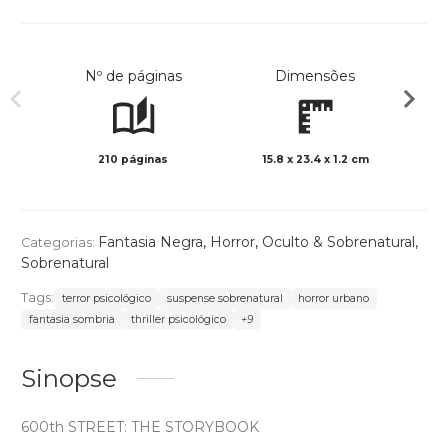
Nº de páginas
Dimensões
210 páginas
15.8 x 23.4 x 1.2 cm
Col
Fantasia Negra
,
Horror
,
Oculto & Sobrenatural
,
Categorias:
Sobrenatural
Tags:
terror psicológico
suspense sobrenatural
horror urbano
fantasia sombria
thriller psicológico
+9
Sinopse
600th STREET: THE STORYBOOK