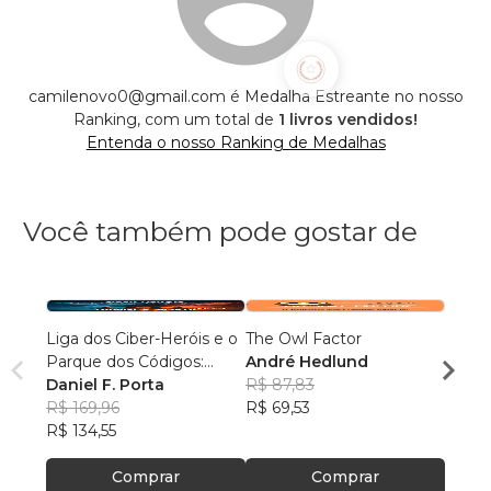
camilenovo0@gmail.com é Medalha Estreante no nosso
Ranking, com um total de
1 livros vendidos!
Entenda o nosso Ranking de Medalhas
Você também pode gostar de
Liga dos Ciber-Heróis e o
The Owl Factor
Guia P
Parque dos Códigos:
André Hedlund
de ve
Rumo ao Desconhecido
Daniel F. Porta
R$ 87,83
Adrie
R$ 169,96
R$ 69,53
R$ 12
R$ 134,55
R$ 10
Comprar
Comprar