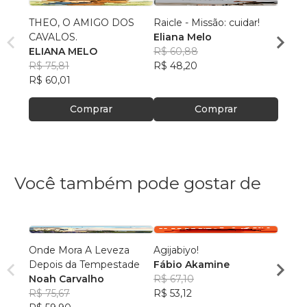
THEO, O AMIGO DOS
Raicle - Missão: cuidar!
BEN
CAVALOS.
Eliana Melo
Elian
ELIANA MELO
R$ 60,88
R$ 44
R$ 75,81
R$ 48,20
R$ 34
R$ 60,01
Comprar
Comprar
Você também pode gostar de
Onde Mora A Leveza
Agijabiyo!
Um Gr
Depois da Tempestade
Fábio Akamine
Eduar
Noah Carvalho
R$ 67,10
R$ 43
R$ 75,67
R$ 53,12
R$ 34