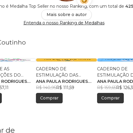
ho é Medalha Top Seller no nosso Ranking, com um total de
425
Mais sobre o autor
Entenda o nosso Ranking de Medalhas
Coutinho
E AS
CADERNO DE
CADERNO DE
IÇÕES DO
ESTIMULAÇÃO DAS
ESTIMULAÇÃO DAS
INFANTIL PARA
 RODRIGUES
FUNÇÕES EXECUTIVAS -
ANA PAULA RODRIGUES
FUNÇÕES EXECU
ANA PAULA ROD
AGOGIA
57,11
ENSINO FUNDAMENTAL I
COUTINHO
R$ 140,95
R$ 111,59
AUTISMO E PRÉ
COUTINHO
R$ 159,65
R$ 126,
(1º ao 5º ano) – LÍNGUA
ESCOLARES
Comprar
Comprar
PORTUGUESA _V.5
r de