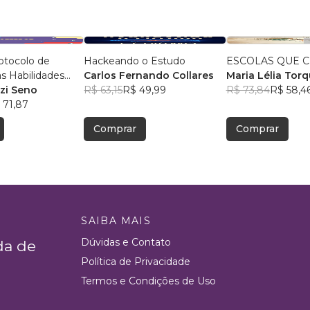
otocolo de
Hackeando o Estudo
ESCOLAS QUE 
as Habilidades
Carlos Fernando Collares
Maria Lélia Tor
da Alfabetização
zzi Seno
R$ 63,15
R$ 49,99
R$ 73,84
R$ 58,4
 71,87
Comprar
Comprar
SAIBA MAIS
Dúvidas e Contato
da de
Política de Privacidade
Termos e Condições de Uso