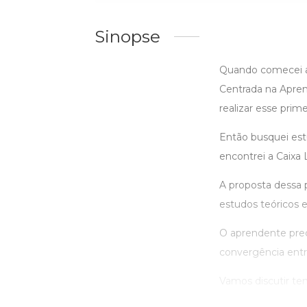
Sinopse
Quando comecei a 
Centrada na Apre
realizar esse prim
Então busquei es
encontrei a Caixa
A proposta dessa 
estudos teóricos e
O aprendente prec
convergência ent
Vamos discutir tem