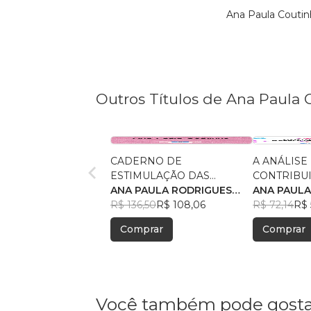
Ana Paula Coutin
Outros Títulos de Ana Paula 
CADERNO DE
A ANÁLISE 
ESTIMULAÇÃO DAS
CONTRIBU
FUNÇÕES EXECUTIVAS
ANA PAULA RODRIGUES
DESENHO 
ANA PAULA
COUTINHO
R$ 136,50
R$ 108,06
PSICOPED
COUTINHO
R$ 72,14
R$ 
Comprar
Comprar
Você também pode gosta