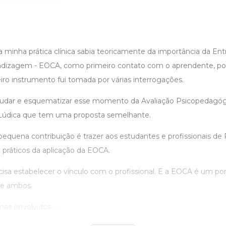
minha prática clínica sabia teoricamente da importância da Entr
ndizagem - EOCA, como primeiro contato com o aprendente, po
eiro instrumento fui tomada por várias interrogações.
tudar e esquematizar esse momento da Avaliação Psicopedagóg
 Lúdica que tem uma proposta semelhante.
pequena contribuição é trazer aos estudantes e profissionais de
 práticos da aplicação da EOCA.
isa estabelecer o vínculo com o profissional. E a EOCA é um po
re ambos.
as envolvidos ...