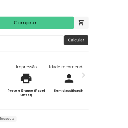
Comprar
Calcular
Impressão
Idade recomendada
Data de publicaç
Preto e Branco (Papel
Sem classificação
28/02/2022
Offset)
 Terapeuta