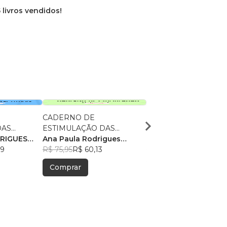
 livros vendidos!
CADERNO DE
TOD - TRANSTORNO
ESTIMULAÇÃO DAS
OPOSITIVO DESAFI
TIVAS
RIGUES
FUNÇÕES EXECUTIVAS -
Ana Paula Rodrigues
Ana Paula Coutinho
39
JOGOS
Coutinho
R$ 75,95
R$ 60,13
R$ 58,40
R$ 46,23
Comprar
Comprar