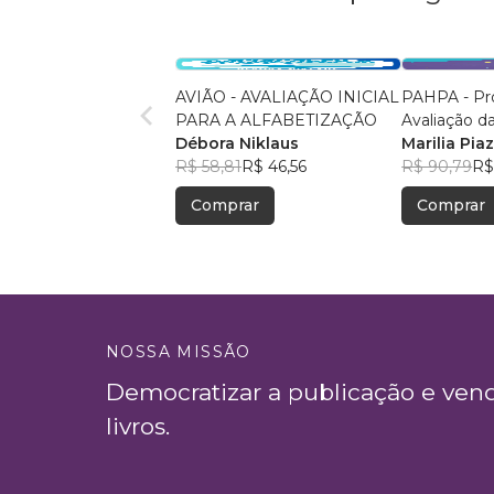
AVIÃO - AVALIAÇÃO INICIAL
PAHPA - Pr
PARA A ALFABETIZAÇÃO
Avaliação d
Débora Niklaus
Preditoras 
Marilia Pia
R$ 58,81
R$ 46,56
R$ 90,79
R$
Comprar
Comprar
NOSSA MISSÃO
Democratizar a publicação e ven
livros.