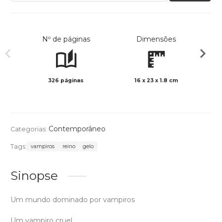
Nº de páginas
Dimensões
326 páginas
16 x 23 x 1.8 cm
Preto 
Contemporâneo
Categorias:
Tags:
vampiros
reino
gelo
Sinopse
Um mundo dominado por vampiros
Um vampiro cruel