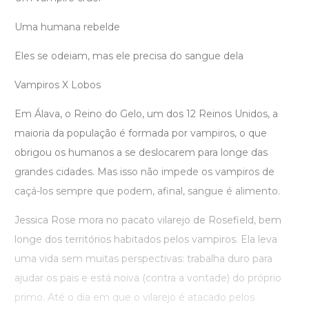
Uma humana rebelde
Eles se odeiam, mas ele precisa do sangue dela
Vampiros X Lobos
Em Álava, o Reino do Gelo, um dos 12 Reinos Unidos, a
maioria da população é formada por vampiros, o que
obrigou os humanos a se deslocarem para longe das
grandes cidades. Mas isso não impede os vampiros de
caçá-los sempre que podem, afinal, sangue é alimento.
Jessica Rose mora no pacato vilarejo de Rosefield, bem
longe dos territórios habitados pelos vampiros. Ela leva
uma vida sem muitas perspectivas: trabalha duro para
ajudar os pais e está noiva (contra a vontade) do próprio
primo. Até o dia em que o vilarejo é atacado pelos