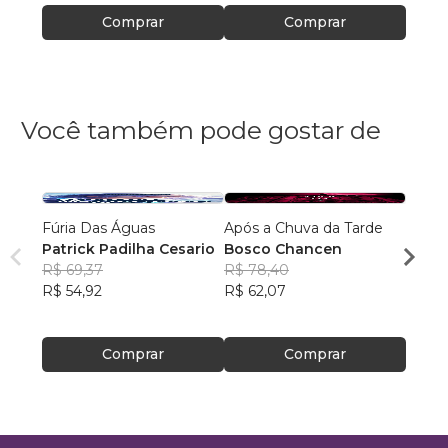
Comprar
Comprar
Você também pode gostar de
Fúria Das Águas
Após a Chuva da Tarde
Vermi
Patrick Padilha Cesario
Bosco Chancen
Viníc
R$ 69,37
R$ 78,40
R$ 10
R$ 54,92
R$ 62,07
R$ 84
Comprar
Comprar