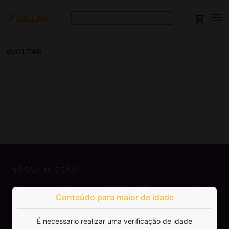
VOLTAR
NOSSA MISSÃO
Democratizar a publicação e venda de
Conteúdo para maior de idade
livros.
É necessario realizar uma verificação de idade
SAIBA MAIS