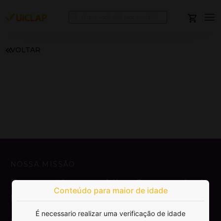
VOLTAR
NOSSA MISSÃO
Democratizar a publicação e venda de
Conteúdo para maior de idade
livros.
É necessario realizar uma verificação de idade
SAIBA MAIS