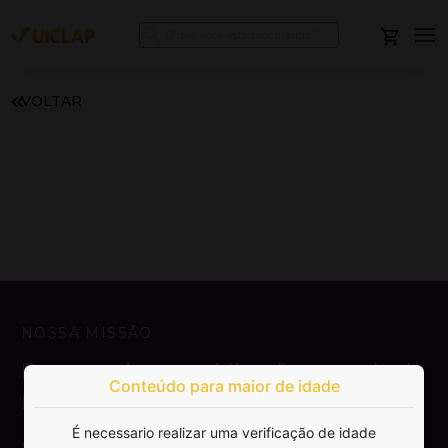
VOLTAR
NOSSA MISSÃO
Democratizar a publicação e venda de
Conteúdo para maior de idade
livros.
É necessario realizar uma verificação de idade
SAIBA MAIS