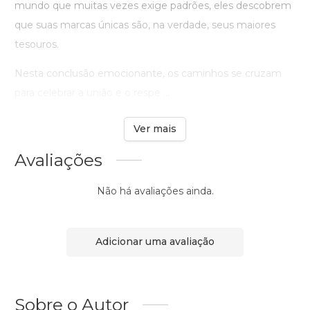
mundo que muitas vezes exige padrões, eles descobrem
que suas marcas únicas são, na verdade, seus maiores
tesouros.
Nesta conclusão emocionante, os caminhos se cruzam
para celebrar a união e o respe ...
Ver mais
Avaliações
Não há avaliações ainda.
Adicionar uma avaliação
Sobre o Autor