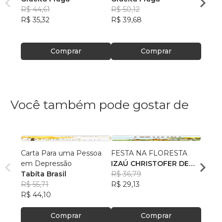
R$ 44,61
R$ 50,12
R$ 35
R$ 35,32
R$ 39,68
R$ 28
Comprar
Comprar
Você também pode gostar de
Carta Para uma Pessoa
FESTA NA FLORESTA
Uma t
em Depressão
IZAÚ CHRISTOFER DE
praia
Tabíta Brasil
OLIVEIRA SOUZA
R$ 36,79
Natál
R$ 55,71
R$ 29,13
Fern
R$ 42
R$ 44,10
R$ 33
Comprar
Comprar